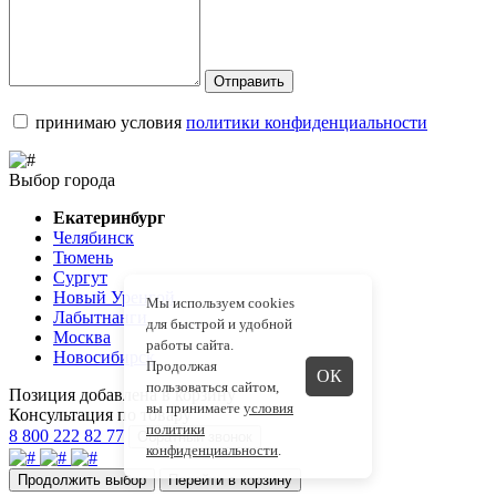
Отправить
принимаю условия
политики конфиденциальности
Выбор города
Екатеринбург
Челябинск
Тюмень
Сургут
Новый Уренгой
Мы используем cookies
Лабытнанги
для быстрой и удобной
Москва
работы сайта.
Новосибирск
Продолжая
ОК
пользоваться сайтом,
Позиция добавлена в корзину
вы принимаете
условия
Консультация по товару
политики
8 800 222 82 77
Обратный звонок
конфиденциальности
.
Продолжить выбор
Перейти в корзину