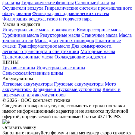
фильтры
Гидравлические фильтры
Салонные фильтры
Осушители воздуха
Гидравлические системы промышленного
оборудования
Фильтры для гидравлических систем
Фильтрация воздуха, газов и горячего пара
Масла и жидкости
Индустриальные масла и жидкости
Компрессорные масла
Турбинные масла
Редукторные масла
Станочные масла
Масла
теплоносители
Масла для цепных приводов
Пластичные
смазки
Трансформаторное масло
Для коммерческого,
легкового транспорта и спецтехники
Моторные масла
Трансмиссионные масла
Охлаждающие жидкости
ШИНЫ
Грузовые шины
Индустриальные шины
Сельскохозяйственные шины
Аккумуляторы
Легковые аккумуляторы
Грузовые аккумуляторы
Мото
аккумуляторы
Зарядные и пусковые устройства
Клемы и
перемычки для аккумуляторов
© 2026 · ООО комплект-техника
Сведения о товарах и услугах, стоимость и сроки поставки
имеют информационный характер и не являются публичной
офертой, определяемой положениями Статьи 437 ГК РФ.
Оставить заявку
Заполните пожалуйста форму и наш менеджер скоро свяжется