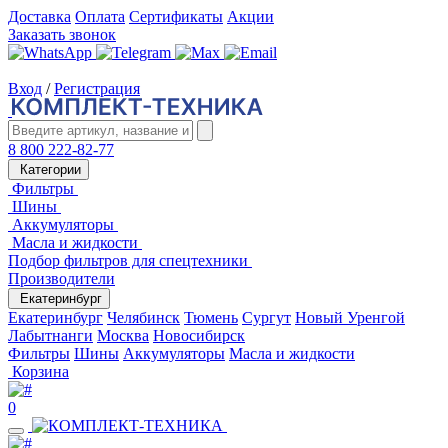
Доставка
Оплата
Сертификаты
Акции
Заказать звонок
Вход
/
Регистрация
8 800 222-82-77
Категории
Фильтры
Шины
Аккумуляторы
Масла и жидкости
Подбор фильтров для спецтехники
Производители
Екатеринбург
Екатеринбург
Челябинск
Тюмень
Сургут
Новый Уренгой
Лабытнанги
Москва
Новосибирск
Фильтры
Шины
Аккумуляторы
Масла и жидкости
Корзина
0