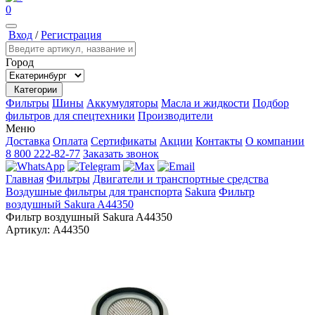
0
Вход
/
Регистрация
Город
Категории
Фильтры
Шины
Аккумуляторы
Масла и жидкости
Подбор
фильтров для спецтехники
Производители
Меню
Доставка
Оплата
Сертификаты
Акции
Контакты
О компании
8 800 222-82-77
Заказать звонок
Главная
Фильтры
Двигатели и транспортные средства
Воздушные фильтры для транспорта
Sakura
Фильтр
воздушный Sakura A44350
Фильтр воздушный Sakura A44350
Артикул:
A44350