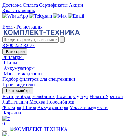
Доставка
Оплата
Сертификаты
Акции
Заказать звонок
Вход
/
Регистрация
8 800 222-82-77
Категории
Фильтры
Шины
Аккумуляторы
Масла и жидкости
Подбор фильтров для спецтехники
Производители
Екатеринбург
Екатеринбург
Челябинск
Тюмень
Сургут
Новый Уренгой
Лабытнанги
Москва
Новосибирск
Фильтры
Шины
Аккумуляторы
Масла и жидкости
Корзина
0