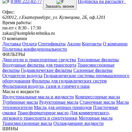
8 800 222-82-77
Подписка на рассылку
Заказать звонок
Офис:
620012, г.Екатеринбург, ул. Кузнецова, 2Б, оф.1201
Время работы:
пн-пт с 8:30 - 17:30
zakaz@komplekt-tehnika.ru
О компании
Доставка
Оплата
Сертификаты
Акции
Контакты
О компании
Политика конфиденциальности
ФИЛЬТРЫ
Двигатели и транспортные средства
Топливные фильтры
Воздушные фильтры для транспорта
Трансмиссионные
фильтры
Гидравлические фильтры
Салонные фильтры
Осушители воздуха
Гидравлические системы промышленного
оборудования
Фильтры для гидравлических систем
Фильтрация воздуха, газов и горячего пара
Масла и жидкости
Индустриальные масла и жидкости
Компрессорные масла
Турбинные масла
Редукторные масла
Станочные масла
Масла
теплоносители
Масла для цепных приводов
Пластичные
смазки
Трансформаторное масло
Для коммерческого,
легкового транспорта и спецтехники
Моторные масла
Трансмиссионные масла
Охлаждающие жидкости
ШИНЫ