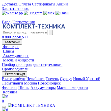
Доставка
Оплата
Сертификаты
Акции
Заказать звонок
Вход
/
Регистрация
8 800 222-82-77
Категории
Фильтры
Шины
Аккумуляторы
Масла и жидкости
Подбор фильтров для спецтехники
Производители
Екатеринбург
Екатеринбург
Челябинск
Тюмень
Сургут
Новый Уренгой
Лабытнанги
Москва
Новосибирск
Фильтры
Шины
Аккумуляторы
Масла и жидкости
Корзина
0