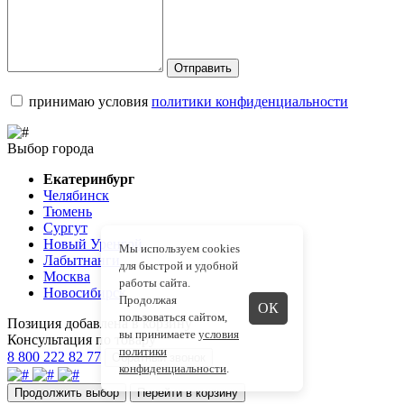
Отправить
принимаю условия
политики конфиденциальности
Выбор города
Екатеринбург
Челябинск
Тюмень
Сургут
Новый Уренгой
Мы используем cookies
Лабытнанги
для быстрой и удобной
Москва
работы сайта.
Новосибирск
Продолжая
ОК
пользоваться сайтом,
Позиция добавлена в корзину
вы принимаете
условия
Консультация по товару
политики
8 800 222 82 77
Обратный звонок
конфиденциальности
.
Продолжить выбор
Перейти в корзину