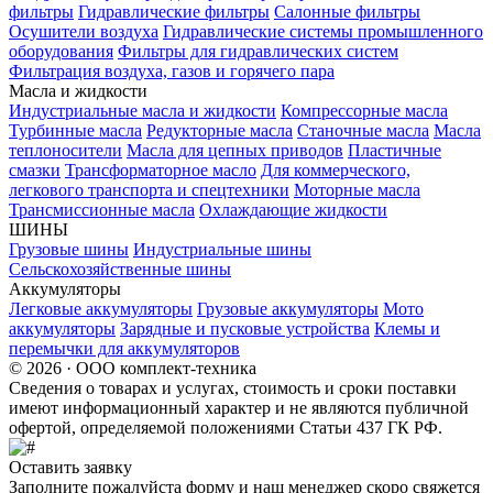
фильтры
Гидравлические фильтры
Салонные фильтры
Осушители воздуха
Гидравлические системы промышленного
оборудования
Фильтры для гидравлических систем
Фильтрация воздуха, газов и горячего пара
Масла и жидкости
Индустриальные масла и жидкости
Компрессорные масла
Турбинные масла
Редукторные масла
Станочные масла
Масла
теплоносители
Масла для цепных приводов
Пластичные
смазки
Трансформаторное масло
Для коммерческого,
легкового транспорта и спецтехники
Моторные масла
Трансмиссионные масла
Охлаждающие жидкости
ШИНЫ
Грузовые шины
Индустриальные шины
Сельскохозяйственные шины
Аккумуляторы
Легковые аккумуляторы
Грузовые аккумуляторы
Мото
аккумуляторы
Зарядные и пусковые устройства
Клемы и
перемычки для аккумуляторов
© 2026 · ООО комплект-техника
Сведения о товарах и услугах, стоимость и сроки поставки
имеют информационный характер и не являются публичной
офертой, определяемой положениями Статьи 437 ГК РФ.
Оставить заявку
Заполните пожалуйста форму и наш менеджер скоро свяжется