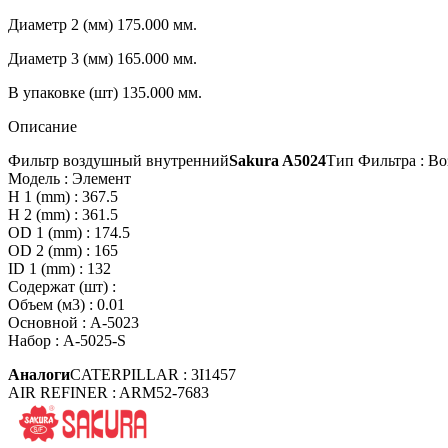
Диаметр 2 (мм)
175.000 мм.
Диаметр 3 (мм)
165.000 мм.
В упаковке (шт)
135.000 мм.
Описание
Фильтр воздушный внутренний
Sakura A5024
Тип Фильтра : В
Модель : Элемент
H 1 (mm) : 367.5
H 2 (mm) : 361.5
OD 1 (mm) : 174.5
OD 2 (mm) : 165
ID 1 (mm) : 132
Содержат (шт) :
Объем (м3) : 0.01
Основной : A-5023
Набор : A-5025-S
Аналоги
CATERPILLAR : 3I1457
AIR REFINER : ARM52-7683