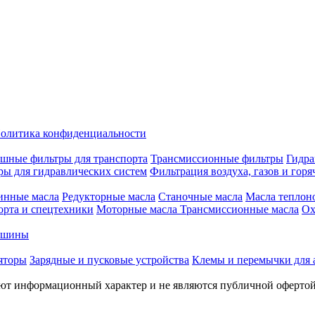
олитика конфиденциальности
шные фильтры для транспорта
Трансмиссионные фильтры
Гидра
ры для гидравлических систем
Фильтрация воздуха, газов и горя
инные масла
Редукторные масла
Станочные масла
Масла теплон
орта и спецтехники
Моторные масла
Трансмиссионные масла
Ох
е шины
яторы
Зарядные и пусковые устройства
Клемы и перемычки для 
меют информационный характер и не являются публичной оферто