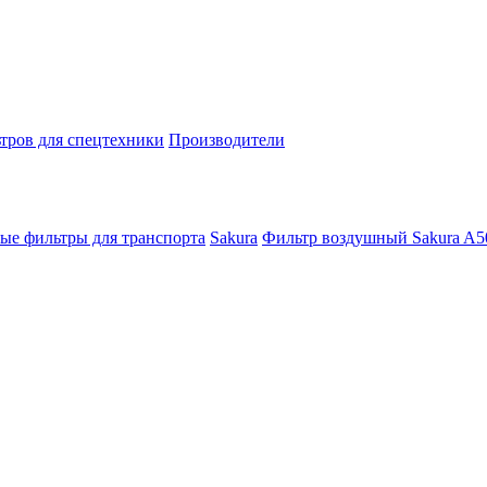
тров для спецтехники
Производители
ые фильтры для транспорта
Sakura
Фильтр воздушный Sakura A5