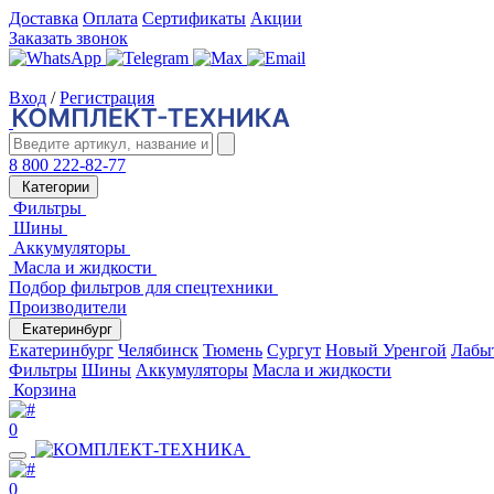
Доставка
Оплата
Сертификаты
Акции
Заказать звонок
Вход
/
Регистрация
8 800 222-82-77
Категории
Фильтры
Шины
Аккумуляторы
Масла и жидкости
Подбор фильтров для спецтехники
Производители
Екатеринбург
Екатеринбург
Челябинск
Тюмень
Сургут
Новый Уренгой
Лабы
Фильтры
Шины
Аккумуляторы
Масла и жидкости
Корзина
0
0