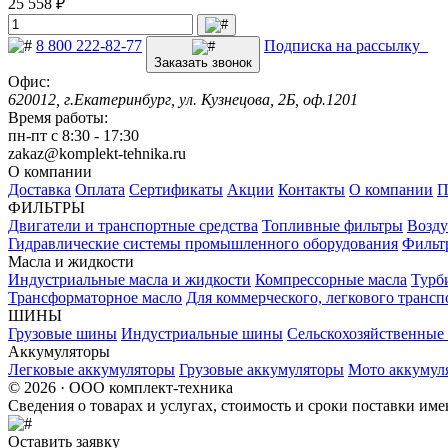
25 558 ₽
8 800 222-82-77
Подписка на рассылку
Заказать звонок
Офис:
620012, г.Екатеринбург, ул. Кузнецова, 2Б, оф.1201
Время работы:
пн-пт с 8:30 - 17:30
zakaz@komplekt-tehnika.ru
О компании
Доставка
Оплата
Сертификаты
Акции
Контакты
О компании
П
ФИЛЬТРЫ
Двигатели и транспортные средства
Топливные фильтры
Возду
Гидравлические системы промышленного оборудования
Фильт
Масла и жидкости
Индустриальные масла и жидкости
Компрессорные масла
Турб
Трансформаторное масло
Для коммерческого, легкового трансп
ШИНЫ
Грузовые шины
Индустриальные шины
Сельскохозяйственны
Аккумуляторы
Легковые аккумуляторы
Грузовые аккумуляторы
Мото аккумул
© 2026 · ООО комплект-техника
Сведения о товарах и услугах, стоимость и сроки поставки и
Оставить заявку