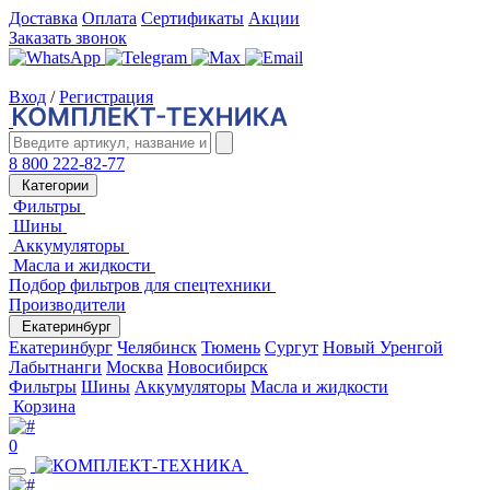
Доставка
Оплата
Сертификаты
Акции
Заказать звонок
Вход
/
Регистрация
8 800 222-82-77
Категории
Фильтры
Шины
Аккумуляторы
Масла и жидкости
Подбор фильтров для спецтехники
Производители
Екатеринбург
Екатеринбург
Челябинск
Тюмень
Сургут
Новый Уренгой
Лабытнанги
Москва
Новосибирск
Фильтры
Шины
Аккумуляторы
Масла и жидкости
Корзина
0