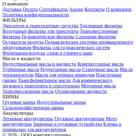
О компании
Доставка
Оплата
Сертификаты
Акции
Контакты
О компании
Политика конфиденциальности
ФИЛЬТРЫ
Двигатели и транспортные средства
Топливные фильтры
Воздушные фильтры для транспорта
Трансмиссионные
фильтры
Гидравлические фильтры
Салонные фильтры
Осушители воздуха
Гидравлические системы промышленного
оборудования
Фильтры для гидравлических систем
Фильтрация воздуха, газов и горячего пара
Масла и жидкости
Индустриальные масла и жидкости
Компрессорные масла
Турбинные масла
Редукторные масла
Станочные масла
Масла
теплоносители
Масла для цепных приводов
Пластичные
смазки
Трансформаторное масло
Для коммерческого,
легкового транспорта и спецтехники
Моторные масла
Трансмиссионные масла
Охлаждающие жидкости
ШИНЫ
Грузовые шины
Индустриальные шины
Сельскохозяйственные шины
Аккумуляторы
Легковые аккумуляторы
Грузовые аккумуляторы
Мото
аккумуляторы
Зарядные и пусковые устройства
Клемы и
перемычки для аккумуляторов
© 2026 · ООО комплект-техника