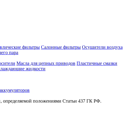
влические фильтры
Салонные фильтры
Осушители воздуха
чего пара
осители
Масла для цепных приводов
Пластичные смазки
лаждающие жидкости
аккумуляторов
й, определяемой положениями Статьи 437 ГК РФ.