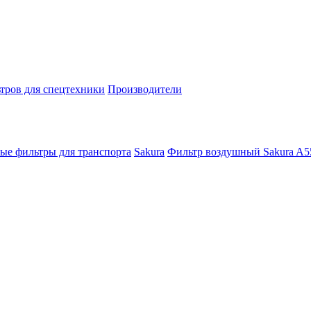
тров для спецтехники
Производители
ые фильтры для транспорта
Sakura
Фильтр воздушный Sakura A5