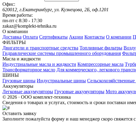
Офис:
620012, г.Екатеринбург, ул. Кузнецова, 2Б, оф.1201
Время работы:
пн-пт с 8:30 - 17:30
zakaz@komplekt-tehnika.ru
О компании
Доставка
Оплата
Сертификаты
Акции
Контакты
О компании
П
ФИЛЬТРЫ
Двигатели и транспортные средства
Топливные фильтры
Возду
Гидравлические системы промышленного оборудования
Фильт
Масла и жидкости
Индустриальные масла и жидкости
Компрессорные масла
Турб
Трансформаторное масло
Для коммерческого, легкового трансп
ШИНЫ
Грузовые шины
Индустриальные шины
Сельскохозяйственны
Аккумуляторы
Легковые аккумуляторы
Грузовые аккумуляторы
Мото аккумул
© 2026 · ООО комплект-техника
Сведения о товарах и услугах, стоимость и сроки поставки и
Оставить заявку
Заполните пожалуйста форму и наш менеджер скоро свяжется с 