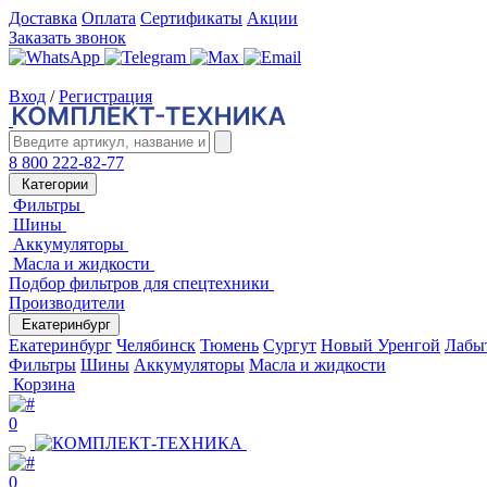
Доставка
Оплата
Сертификаты
Акции
Заказать звонок
Вход
/
Регистрация
8 800 222-82-77
Категории
Фильтры
Шины
Аккумуляторы
Масла и жидкости
Подбор фильтров для спецтехники
Производители
Екатеринбург
Екатеринбург
Челябинск
Тюмень
Сургут
Новый Уренгой
Лабы
Фильтры
Шины
Аккумуляторы
Масла и жидкости
Корзина
0
0