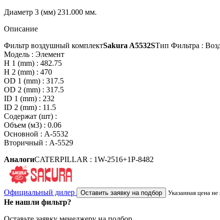
Диаметр 3 (мм)
231.000 мм.
Описание
Фильтр воздушный комплект
Sakura A5532S
Тип Фильтра : Во
Модель : Элемент
H 1 (mm) : 482.75
H 2 (mm) : 470
OD 1 (mm) : 317.5
OD 2 (mm) : 317.5
ID 1 (mm) : 232
ID 2 (mm) : 11.5
Содержат (шт) :
Объем (м3) : 0.06
Основной : A-5532
Вторичный : A-5529
Аналоги
CATERPILLAR : 1W-2516+1P-8482
Официальный дилер
Оставить заявку на подбор
Указанная цена не
Не нашли фильтр?
Оставьте заявку менеджеру на подбор