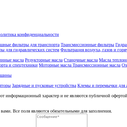
олитика конфиденциальности
шные фильтры для транспорта
Трансмиссионные фильтры
Гидра
ры для гидравлических систем
Фильтрация воздуха, газов и горя
инные масла
Редукторные масла
Станочные масла
Масла теплон
орта и спецтехники
Моторные масла
Трансмиссионные масла
Ох
е шины
яторы
Зарядные и пусковые устройства
Клемы и перемычки для 
меют информационный характер и не являются публичной оферто
вами. Все поля являются обязательными для заполнения.