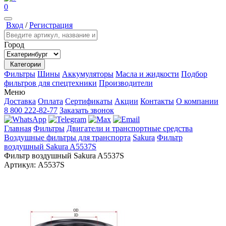
0
Вход
/
Регистрация
Город
Категории
Фильтры
Шины
Аккумуляторы
Масла и жидкости
Подбор
фильтров для спецтехники
Производители
Меню
Доставка
Оплата
Сертификаты
Акции
Контакты
О компании
8 800 222-82-77
Заказать звонок
Главная
Фильтры
Двигатели и транспортные средства
Воздушные фильтры для транспорта
Sakura
Фильтр
воздушный Sakura A5537S
Фильтр воздушный Sakura A5537S
Артикул:
A5537S