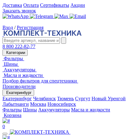
Доставка
Оплата
Сертификаты
Акции
Заказать звонок
Вход
/
Регистрация
8 800 222-82-77
Категории
Фильтры
Шины
Аккумуляторы
Масла и жидкости
Подбор фильтров для спецтехники
Производители
Екатеринбург
Екатеринбург
Челябинск
Тюмень
Сургут
Новый Уренгой
Лабытнанги
Москва
Новосибирск
Фильтры
Шины
Аккумуляторы
Масла и жидкости
Корзина
0