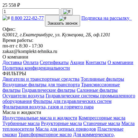
25 558 ₽
8 800 222-82-77
Подписка на рассылку
Заказать звонок
Офис:
620012, г.Екатеринбург, ул. Кузнецова, 2Б, оф.1201
Время работы:
пн-пт с 8:30 - 17:30
zakaz@komplekt-tehnika.ru
О компании
Доставка
Оплата
Сертификаты
Акции
Контакты
О компании
Политика конфиденциальности
ФИЛЬТРЫ
Двигатели и транспортные средства
Топливные фильтры
Воздушные фильтры для транспорта
Трансмиссионные
фильтры
Гидравлические фильтры
Салонные фильтры
Осушители воздуха
Гидравлические системы промышленного
оборудования
Фильтры для гидравлических систем
Фильтрация воздуха, газов и горячего пара
Масла и жидкости
Индустриальные масла и жидкости
Компрессорные масла
Турбинные масла
Редукторные масла
Станочные масла
Масла
теплоносители
Масла для цепных приводов
Пластичные
смазки
Трансформаторное масло
Для коммерческого,