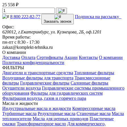
25 558 ₽
8 800 222-82-77
Подписка на рассылку
Заказать звонок
Офис:
620012, г.Екатеринбург, ул. Кузнецова, 2Б, оф.1201
Время работы:
пн-пт с 8:30 - 17:30
zakaz@komplekt-tehnika.ru
О компании
Доставка
Оплата
Сертификаты
Акции
Контакты
О компании
Политика конфиденциальности
ФИЛЬТРЫ
Двигатели и транспортные средства
Топливные фильтры
Воздушные фильтры для транспорта
Трансмиссионные
фильтры
Гидравлические фильтры
Салонные фильтры
Осушители воздуха
Гидравлические системы промышленного
оборудования
Фильтры для гидравлических систем
Фильтрация воздуха, газов и горячего пара
Масла и жидкости
Индустриальные масла и жидкости
Компрессорные масла
Турбинные масла
Редукторные масла
Станочные масла
Масла
теплоносители
Масла для цепных приводов
Пластичные
смазки
Трансформаторное масло
Для коммерческого,