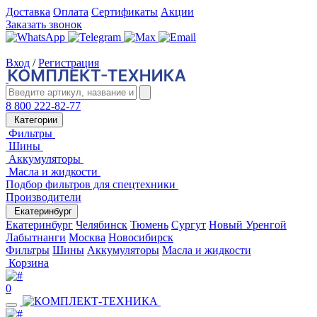
Доставка
Оплата
Сертификаты
Акции
Заказать звонок
Вход
/
Регистрация
8 800 222-82-77
Категории
Фильтры
Шины
Аккумуляторы
Масла и жидкости
Подбор фильтров для спецтехники
Производители
Екатеринбург
Екатеринбург
Челябинск
Тюмень
Сургут
Новый Уренгой
Лабытнанги
Москва
Новосибирск
Фильтры
Шины
Аккумуляторы
Масла и жидкости
Корзина
0