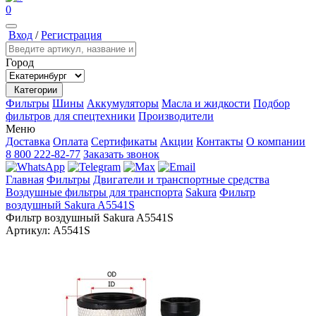
0
Вход
/
Регистрация
Город
Категории
Фильтры
Шины
Аккумуляторы
Масла и жидкости
Подбор
фильтров для спецтехники
Производители
Меню
Доставка
Оплата
Сертификаты
Акции
Контакты
О компании
8 800 222-82-77
Заказать звонок
Главная
Фильтры
Двигатели и транспортные средства
Воздушные фильтры для транспорта
Sakura
Фильтр
воздушный Sakura A5541S
Фильтр воздушный Sakura A5541S
Артикул:
A5541S