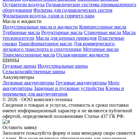
Осушители воздуха
Гидравлические системы промышленного
оборудования
Фильтры для гидравлических систем
Фильтрация воздуха, газов и горячего пара
Масла и жидкости
Индустриальные масла и жидкости
Компрессорные масла
Турбинные масла
Редукторные масла
Станочные масла
Масла
теплоносители
Масла для цепных приводов
Пластичные
смазки
Трансформаторное масло
Для коммерческого,
легкового транспорта и спецтехники
Моторные масла
Трансмиссионные масла
Охлаждающие жидкости
ШИНЫ
Грузовые шины
Индустриальные шины
Сельскохозяйственные шины
Аккумуляторы
Легковые аккумуляторы
Грузовые аккумуляторы
Мото
аккумуляторы
Зарядные и пусковые устройства
Клемы и
перемычки для аккумуляторов
© 2026 · ООО комплект-техника
Сведения о товарах и услугах, стоимость и сроки поставки
имеют информационный характер и не являются публичной
офертой, определяемой положениями Статьи 437 ГК РФ.
Оставить заявку
Заполните пожалуйста форму и наш менеджер скоро свяжется
с вами. Все поля являются обязательными для заполнения.