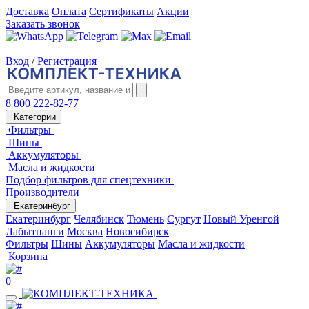
Доставка
Оплата
Сертификаты
Акции
Заказать звонок
Вход
/
Регистрация
8 800 222-82-77
Категории
Фильтры
Шины
Аккумуляторы
Масла и жидкости
Подбор фильтров для спецтехники
Производители
Екатеринбург
Екатеринбург
Челябинск
Тюмень
Сургут
Новый Уренгой
Лабытнанги
Москва
Новосибирск
Фильтры
Шины
Аккумуляторы
Масла и жидкости
Корзина
0