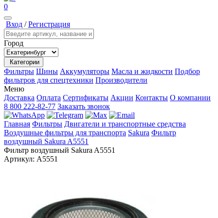
0
Вход
/
Регистрация
Город
Категории
Фильтры
Шины
Аккумуляторы
Масла и жидкости
Подбор
фильтров для спецтехники
Производители
Меню
Доставка
Оплата
Сертификаты
Акции
Контакты
О компании
8 800 222-82-77
Заказать звонок
Главная
Фильтры
Двигатели и транспортные средства
Воздушные фильтры для транспорта
Sakura
Фильтр
воздушный Sakura A5551
Фильтр воздушный Sakura A5551
Артикул:
A5551