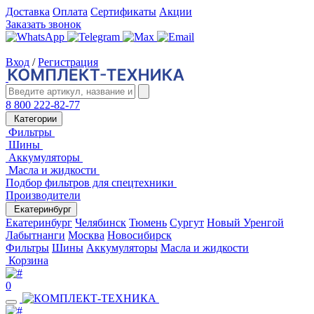
Доставка
Оплата
Сертификаты
Акции
Заказать звонок
Вход
/
Регистрация
8 800 222-82-77
Категории
Фильтры
Шины
Аккумуляторы
Масла и жидкости
Подбор фильтров для спецтехники
Производители
Екатеринбург
Екатеринбург
Челябинск
Тюмень
Сургут
Новый Уренгой
Лабытнанги
Москва
Новосибирск
Фильтры
Шины
Аккумуляторы
Масла и жидкости
Корзина
0