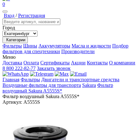
0
Вход
/
Регистрация
Город
Категории
Фильтры
Шины
Аккумуляторы
Масла и жидкости
Подбор
фильтров для спецтехники
Производители
Меню
Доставка
Оплата
Сертификаты
Акции
Контакты
О компании
8 800 222-82-77
Заказать звонок
Главная
Фильтры
Двигатели и транспортные средства
Воздушные фильтры для транспорта
Sakura
Фильтр
воздушный Sakura A5555S*
Фильтр воздушный Sakura A5555S*
Артикул:
A5555S