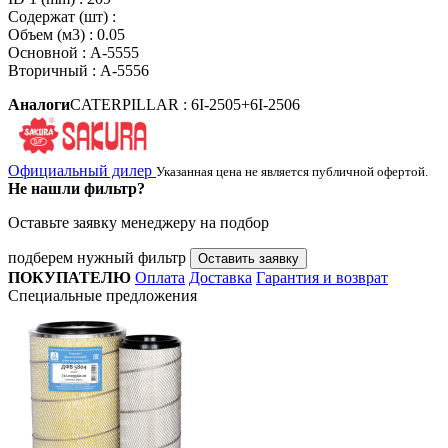
Содержат (шт) :
Объем (м3) : 0.05
Основной : A-5555
Вторичный : A-5556
Аналоги
CATERPILLAR : 6I-2505+6I-2506
Официальный дилер
Указанная цена не является публичной офертой.
Не нашли фильтр?
Оставьте заявку менеджеру на подбор
подберем нужный фильтр
Оставить заявку
ПОКУПАТЕЛЮ
Оплата
Доставка
Гарантия и возврат
Специальные предложения