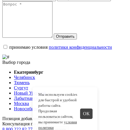
Отправить
принимаю условия
политики конфиденциальности
Выбор города
Екатеринбург
Челябинск
Тюмень
Сургут
Новый Уренгой
Мы используем cookies
Лабытнанги
для быстрой и удобной
Москва
работы сайта.
Новосибирск
Продолжая
ОК
пользоваться сайтом,
Позиция добавлена в корзину
вы принимаете
условия
Консультация по товару
политики
8 800 222 82 77
Обратный звонок