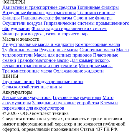
ФИЛЬТРЫ
Двигатели и транспортные средства
Топливные фильтры
Воздушные фильтры для транспорта
Трансмиссионные
фильтры
Гидравлические фильтры
Салонные фильтры
Осушители воздуха
Гидравлические системы промышленного
оборудования
Фильтры для гидравлических систем
Фильтрация воздуха, газов и горячего пара
Масла и жидкости
Индустриальные масла и жидкости
Компрессорные масла
Турбинные масла
Редукторные масла
Станочные масла
Масла
теплоносители
Масла для цепных приводов
Пластичные
смазки
Трансформаторное масло
Для коммерческого,
легкового транспорта и спецтехники
Моторные масла
Трансмиссионные масла
Охлаждающие жидкости
ШИНЫ
Грузовые шины
Индустриальные шины
Сельскохозяйственные шины
Аккумуляторы
Легковые аккумуляторы
Грузовые аккумуляторы
Мото
аккумуляторы
Зарядные и пусковые устройства
Клемы и
перемычки для аккумуляторов
© 2026 · ООО комплект-техника
Сведения о товарах и услугах, стоимость и сроки поставки
имеют информационный характер и не являются публичной
офертой, определяемой положениями Статьи 437 ГК РФ.