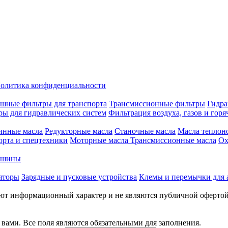
олитика конфиденциальности
шные фильтры для транспорта
Трансмиссионные фильтры
Гидра
ры для гидравлических систем
Фильтрация воздуха, газов и горя
инные масла
Редукторные масла
Станочные масла
Масла теплон
орта и спецтехники
Моторные масла
Трансмиссионные масла
Ох
е шины
яторы
Зарядные и пусковые устройства
Клемы и перемычки для 
меют информационный характер и не являются публичной оферто
вами. Все поля являются обязательными для заполнения.