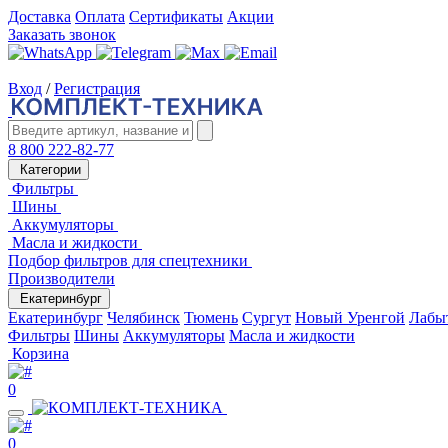
Доставка
Оплата
Сертификаты
Акции
Заказать звонок
Вход
/
Регистрация
8 800 222-82-77
Категории
Фильтры
Шины
Аккумуляторы
Масла и жидкости
Подбор фильтров для спецтехники
Производители
Екатеринбург
Екатеринбург
Челябинск
Тюмень
Сургут
Новый Уренгой
Лабы
Фильтры
Шины
Аккумуляторы
Масла и жидкости
Корзина
0
0