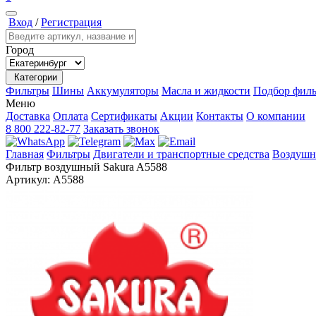
Вход
/
Регистрация
Город
Категории
Фильтры
Шины
Аккумуляторы
Масла и жидкости
Подбор филь
Меню
Доставка
Оплата
Сертификаты
Акции
Контакты
О компании
8 800 222-82-77
Заказать звонок
Главная
Фильтры
Двигатели и транспортные средства
Воздушн
Фильтр воздушный Sakura A5588
Артикул:
A5588