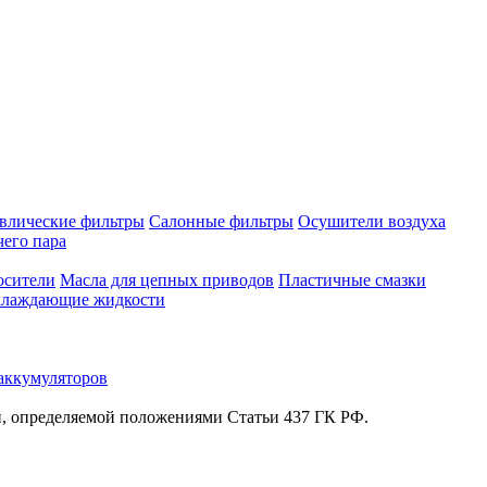
влические фильтры
Салонные фильтры
Осушители воздуха
чего пара
осители
Масла для цепных приводов
Пластичные смазки
лаждающие жидкости
аккумуляторов
й, определяемой положениями Статьи 437 ГК РФ.