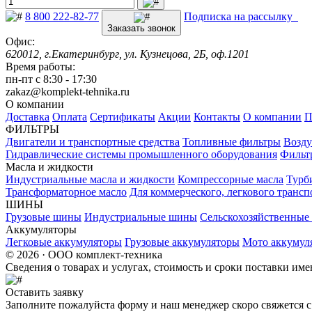
8 800 222-82-77
Подписка на рассылку
Заказать звонок
Офис:
620012, г.Екатеринбург, ул. Кузнецова, 2Б, оф.1201
Время работы:
пн-пт с 8:30 - 17:30
zakaz@komplekt-tehnika.ru
О компании
Доставка
Оплата
Сертификаты
Акции
Контакты
О компании
П
ФИЛЬТРЫ
Двигатели и транспортные средства
Топливные фильтры
Возду
Гидравлические системы промышленного оборудования
Фильт
Масла и жидкости
Индустриальные масла и жидкости
Компрессорные масла
Турб
Трансформаторное масло
Для коммерческого, легкового трансп
ШИНЫ
Грузовые шины
Индустриальные шины
Сельскохозяйственны
Аккумуляторы
Легковые аккумуляторы
Грузовые аккумуляторы
Мото аккумул
© 2026 · ООО комплект-техника
Сведения о товарах и услугах, стоимость и сроки поставки и
Оставить заявку
Заполните пожалуйста форму и наш менеджер скоро свяжется с 