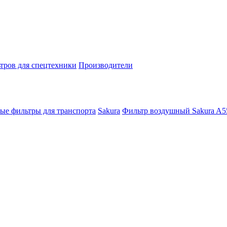
тров для спецтехники
Производители
ые фильтры для транспорта
Sakura
Фильтр воздушный Sakura A5