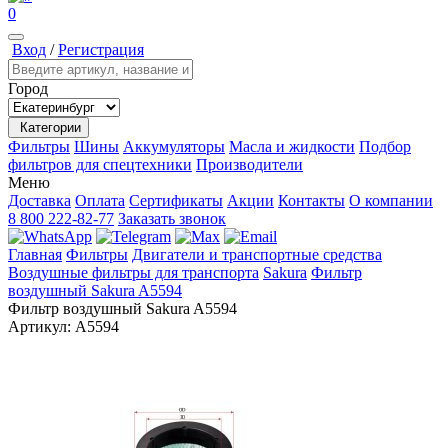
0
Вход
/
Регистрация
Город
Категории
Фильтры
Шины
Аккумуляторы
Масла и жидкости
Подбор
фильтров для спецтехники
Производители
Меню
Доставка
Оплата
Сертификаты
Акции
Контакты
О компании
8 800 222-82-77
Заказать звонок
Главная
Фильтры
Двигатели и транспортные средства
Воздушные фильтры для транспорта
Sakura
Фильтр
воздушный Sakura A5594
Фильтр воздушный Sakura A5594
Артикул:
A5594