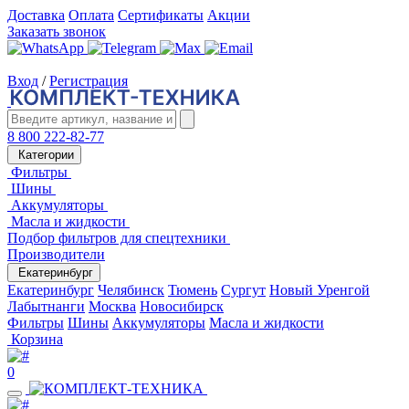
Доставка
Оплата
Сертификаты
Акции
Заказать звонок
Вход
/
Регистрация
8 800 222-82-77
Категории
Фильтры
Шины
Аккумуляторы
Масла и жидкости
Подбор фильтров для спецтехники
Производители
Екатеринбург
Екатеринбург
Челябинск
Тюмень
Сургут
Новый Уренгой
Лабытнанги
Москва
Новосибирск
Фильтры
Шины
Аккумуляторы
Масла и жидкости
Корзина
0