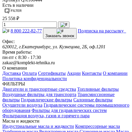
Есть в наличии
25 558 ₽
8 800 222-82-77
Подписка на рассылку
Заказать звонок
Офис:
620012, г.Екатеринбург, ул. Кузнецова, 2Б, оф.1201
Время работы:
пн-пт с 8:30 - 17:30
zakaz@komplekt-tehnika.ru
О компании
Доставка
Оплата
Сертификаты
Акции
Контакты
О компании
Политика конфиденциальности
ФИЛЬТРЫ
Двигатели и транспортные средства
Топливные фильтры
Воздушные фильтры для транспорта
Трансмиссионные
фильтры
Гидравлические фильтры
Салонные фильтры
Осушители воздуха
Гидравлические системы промышленного
оборудования
Фильтры для гидравлических систем
Фильтрация воздуха, газов и горячего пара
Масла и жидкости
Индустриальные масла и жидкости
Компрессорные масла
Турбинные масла
Редукторные масла
Станочные масла
Масла