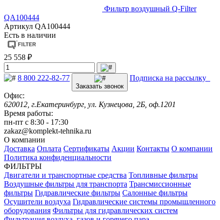
Фильтр воздушный Q-Filter
QA100444
Артикул
QA100444
Есть в наличии
25 558 ₽
8 800 222-82-77
Подписка на рассылку
Заказать звонок
Офис:
620012, г.Екатеринбург, ул. Кузнецова, 2Б, оф.1201
Время работы:
пн-пт с 8:30 - 17:30
zakaz@komplekt-tehnika.ru
О компании
Доставка
Оплата
Сертификаты
Акции
Контакты
О компании
Политика конфиденциальности
ФИЛЬТРЫ
Двигатели и транспортные средства
Топливные фильтры
Воздушные фильтры для транспорта
Трансмиссионные
фильтры
Гидравлические фильтры
Салонные фильтры
Осушители воздуха
Гидравлические системы промышленного
оборудования
Фильтры для гидравлических систем
Фильтрация воздуха, газов и горячего пара