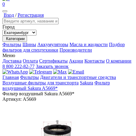
0
Вход
/
Регистрация
Город
Категории
Фильтры
Шины
Аккумуляторы
Масла и жидкости
Подбор
фильтров для спецтехники
Производители
Меню
Доставка
Оплата
Сертификаты
Акции
Контакты
О компании
8 800 222-82-77
Заказать звонок
Главная
Фильтры
Двигатели и транспортные средства
Воздушные фильтры для транспорта
Sakura
Фильтр
воздушный Sakura A5669*
Фильтр воздушный Sakura A5669*
Артикул:
A5669