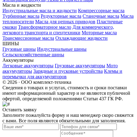
Масла и жидкости
Индустриальные масла и жидкости
Компрессорные масла
Турбинные масла
Редукторные масла
Станочные масла
Масла
теплоносители
Масла для цепных приводов
Пластичные
смазки
Трансформаторное масло
Для коммерческого,
легкового транспорта и спецтехники
Моторные масла
Трансмиссионные масла
Охлаждающие жидкости
ШИНЫ
Грузовые шины
Индустриальные шины
Сельскохозяйственные шины
Аккумуляторы
Легковые аккумуляторы
Грузовые аккумуляторы
Мото
аккумуляторы
Зарядные и пусковые устройства
Клемы и
перемычки для аккумуляторов
© 2026 · ООО комплект-техника
Сведения о товарах и услугах, стоимость и сроки поставки
имеют информационный характер и не являются публичной
офертой, определяемой положениями Статьи 437 ГК РФ.
Оставить заявку
Заполните пожалуйста форму и наш менеджер скоро свяжется
с вами. Все поля являются обязательными для заполнения.