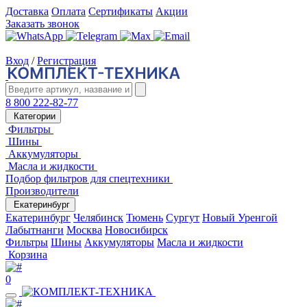
Доставка
Оплата
Сертификаты
Акции
Заказать звонок
Вход
/
Регистрация
8 800 222-82-77
Категории
Фильтры
Шины
Аккумуляторы
Масла и жидкости
Подбор фильтров для спецтехники
Производители
Екатеринбург
Екатеринбург
Челябинск
Тюмень
Сургут
Новый Уренгой
Лабытнанги
Москва
Новосибирск
Фильтры
Шины
Аккумуляторы
Масла и жидкости
Корзина
0