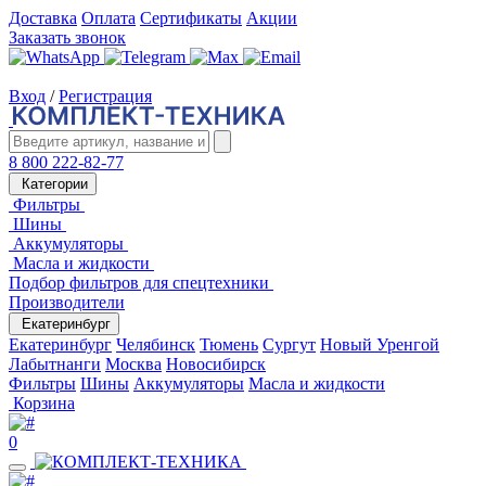
Доставка
Оплата
Сертификаты
Акции
Заказать звонок
Вход
/
Регистрация
8 800 222-82-77
Категории
Фильтры
Шины
Аккумуляторы
Масла и жидкости
Подбор фильтров для спецтехники
Производители
Екатеринбург
Екатеринбург
Челябинск
Тюмень
Сургут
Новый Уренгой
Лабытнанги
Москва
Новосибирск
Фильтры
Шины
Аккумуляторы
Масла и жидкости
Корзина
0