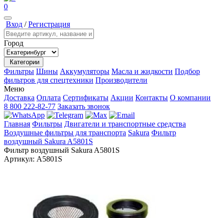
0
Вход
/
Регистрация
Город
Категории
Фильтры
Шины
Аккумуляторы
Масла и жидкости
Подбор
фильтров для спецтехники
Производители
Меню
Доставка
Оплата
Сертификаты
Акции
Контакты
О компании
8 800 222-82-77
Заказать звонок
Главная
Фильтры
Двигатели и транспортные средства
Воздушные фильтры для транспорта
Sakura
Фильтр
воздушный Sakura A5801S
Фильтр воздушный Sakura A5801S
Артикул:
A5801S