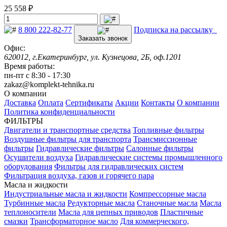
25 558 ₽
8 800 222-82-77
Подписка на рассылку
Заказать звонок
Офис:
620012, г.Екатеринбург, ул. Кузнецова, 2Б, оф.1201
Время работы:
пн-пт с 8:30 - 17:30
zakaz@komplekt-tehnika.ru
О компании
Доставка
Оплата
Сертификаты
Акции
Контакты
О компании
Политика конфиденциальности
ФИЛЬТРЫ
Двигатели и транспортные средства
Топливные фильтры
Воздушные фильтры для транспорта
Трансмиссионные
фильтры
Гидравлические фильтры
Салонные фильтры
Осушители воздуха
Гидравлические системы промышленного
оборудования
Фильтры для гидравлических систем
Фильтрация воздуха, газов и горячего пара
Масла и жидкости
Индустриальные масла и жидкости
Компрессорные масла
Турбинные масла
Редукторные масла
Станочные масла
Масла
теплоносители
Масла для цепных приводов
Пластичные
смазки
Трансформаторное масло
Для коммерческого,