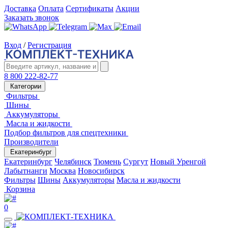
Доставка
Оплата
Сертификаты
Акции
Заказать звонок
Вход
/
Регистрация
8 800 222-82-77
Категории
Фильтры
Шины
Аккумуляторы
Масла и жидкости
Подбор фильтров для спецтехники
Производители
Екатеринбург
Екатеринбург
Челябинск
Тюмень
Сургут
Новый Уренгой
Лабытнанги
Москва
Новосибирск
Фильтры
Шины
Аккумуляторы
Масла и жидкости
Корзина
0