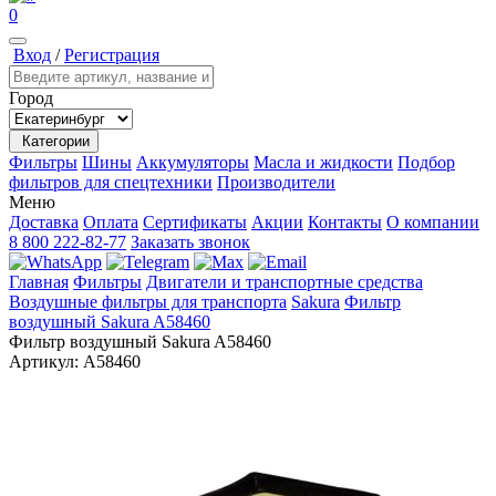
0
Вход
/
Регистрация
Город
Категории
Фильтры
Шины
Аккумуляторы
Масла и жидкости
Подбор
фильтров для спецтехники
Производители
Меню
Доставка
Оплата
Сертификаты
Акции
Контакты
О компании
8 800 222-82-77
Заказать звонок
Главная
Фильтры
Двигатели и транспортные средства
Воздушные фильтры для транспорта
Sakura
Фильтр
воздушный Sakura A58460
Фильтр воздушный Sakura A58460
Артикул:
A58460