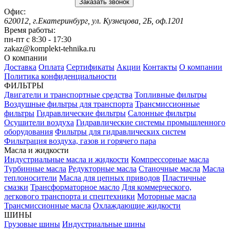
Заказать звонок
Офис:
620012, г.Екатеринбург, ул. Кузнецова, 2Б, оф.1201
Время работы:
пн-пт с 8:30 - 17:30
zakaz@komplekt-tehnika.ru
О компании
Доставка
Оплата
Сертификаты
Акции
Контакты
О компании
Политика конфиденциальности
ФИЛЬТРЫ
Двигатели и транспортные средства
Топливные фильтры
Воздушные фильтры для транспорта
Трансмиссионные
фильтры
Гидравлические фильтры
Салонные фильтры
Осушители воздуха
Гидравлические системы промышленного
оборудования
Фильтры для гидравлических систем
Фильтрация воздуха, газов и горячего пара
Масла и жидкости
Индустриальные масла и жидкости
Компрессорные масла
Турбинные масла
Редукторные масла
Станочные масла
Масла
теплоносители
Масла для цепных приводов
Пластичные
смазки
Трансформаторное масло
Для коммерческого,
легкового транспорта и спецтехники
Моторные масла
Трансмиссионные масла
Охлаждающие жидкости
ШИНЫ
Грузовые шины
Индустриальные шины