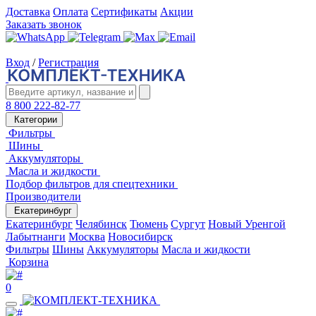
Доставка
Оплата
Сертификаты
Акции
Заказать звонок
Вход
/
Регистрация
8 800 222-82-77
Категории
Фильтры
Шины
Аккумуляторы
Масла и жидкости
Подбор фильтров для спецтехники
Производители
Екатеринбург
Екатеринбург
Челябинск
Тюмень
Сургут
Новый Уренгой
Лабытнанги
Москва
Новосибирск
Фильтры
Шины
Аккумуляторы
Масла и жидкости
Корзина
0