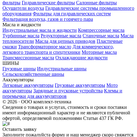
фильтры
Гидравлические фильтры
Салонные фильтры
Осушители воздуха
Гидравлические системы промышленного
оборудования
Фильтры для гидравлических систем
Фильтрация воздуха, газов и горячего пара
Масла и жидкости
Индустриальные масла и жидкости
Компрессорные масла
Турбинные масла
Редукторные масла
Станочные масла
Масла
теплоносители
Масла для цепных приводов
Пластичные
смазки
Трансформаторное масло
Для коммерческого,
легкового транспорта и спецтехники
Моторные масла
Трансмиссионные масла
Охлаждающие жидкости
ШИНЫ
Грузовые шины
Индустриальные шины
Сельскохозяйственные шины
Аккумуляторы
Легковые аккумуляторы
Грузовые аккумуляторы
Мото
аккумуляторы
Зарядные и пусковые устройства
Клемы и
перемычки для аккумуляторов
© 2026 · ООО комплект-техника
Сведения о товарах и услугах, стоимость и сроки поставки
имеют информационный характер и не являются публичной
офертой, определяемой положениями Статьи 437 ГК РФ.
Оставить заявку
Заполните пожалуйста форму и наш менеджер скоро свяжется