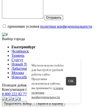
Отправить
принимаю условия
политики конфиденциальности
Выбор города
Екатеринбург
Челябинск
Тюмень
Сургут
Новый Уренгой
Мы используем cookies
Лабытнанги
для быстрой и удобной
Москва
работы сайта.
Новосибирск
Продолжая
ОК
пользоваться сайтом,
Позиция добавлена в корзину
вы принимаете
условия
Консультация по товару
политики
8 800 222 82 77
Обратный звонок
конфиденциальности
.
Продолжить выбор
Перейти в корзину