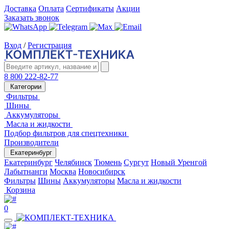
Доставка
Оплата
Сертификаты
Акции
Заказать звонок
Вход
/
Регистрация
8 800 222-82-77
Категории
Фильтры
Шины
Аккумуляторы
Масла и жидкости
Подбор фильтров для спецтехники
Производители
Екатеринбург
Екатеринбург
Челябинск
Тюмень
Сургут
Новый Уренгой
Лабытнанги
Москва
Новосибирск
Фильтры
Шины
Аккумуляторы
Масла и жидкости
Корзина
0