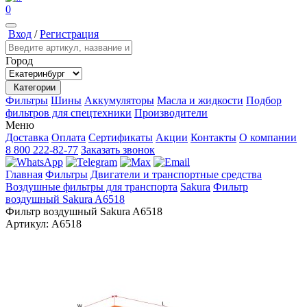
0
Вход
/
Регистрация
Город
Категории
Фильтры
Шины
Аккумуляторы
Масла и жидкости
Подбор
фильтров для спецтехники
Производители
Меню
Доставка
Оплата
Сертификаты
Акции
Контакты
О компании
8 800 222-82-77
Заказать звонок
Главная
Фильтры
Двигатели и транспортные средства
Воздушные фильтры для транспорта
Sakura
Фильтр
воздушный Sakura A6518
Фильтр воздушный Sakura A6518
Артикул:
A6518