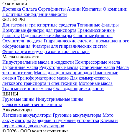
О компании
Доставка
Оплата
Сертификаты
Акции
Контакты
О компании
Политика конфиденциальности
ФИЛЬТРЫ
Двигатели и транспортные средства
Топливные фильтры
Воздушные фильтры для транспорта
Трансмиссионные
фильтры
Гидравлические фильтры
Салонные фильтры
Осушители воздуха
Гидравлические системы промышленного
оборудования
Фильтры для гидравлических систем
Фильтрация воздуха, газов и горячего пара
Масла и жидкости
Индустриальные масла и жидкости
Компрессорные масла
Турбинные масла
Редукторные масла
Станочные масла
Масла
теплоносители
Масла для цепных приводов
Пластичные
смазки
Трансформаторное масло
Для коммерческого,
легкового транспорта и спецтехники
Моторные масла
Трансмиссионные масла
Охлаждающие жидкости
ШИНЫ
Грузовые шины
Индустриальные шины
Сельскохозяйственные шины
Аккумуляторы
Легковые аккумуляторы
Грузовые аккумуляторы
Мото
аккумуляторы
Зарядные и пусковые устройства
Клемы и
перемычки для аккумуляторов
© 2026 · ООО комплект-техника