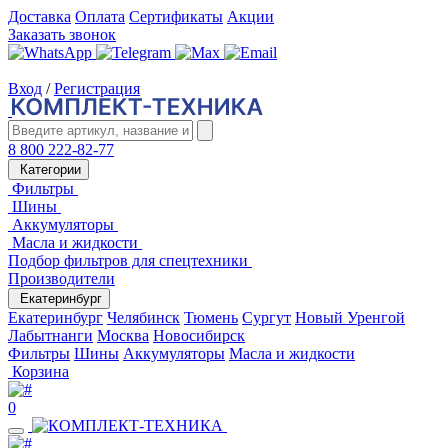
Доставка
Оплата
Сертификаты
Акции
Заказать звонок
Вход
/
Регистрация
8 800 222-82-77
Категории
Фильтры
Шины
Аккумуляторы
Масла и жидкости
Подбор фильтров для спецтехники
Производители
Екатеринбург
Екатеринбург
Челябинск
Тюмень
Сургут
Новый Уренгой
Лабытнанги
Москва
Новосибирск
Фильтры
Шины
Аккумуляторы
Масла и жидкости
Корзина
0