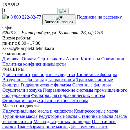
25 558 ₽
8 800 222-82-77
Подписка на рассылку
Заказать звонок
Офис:
620012, г.Екатеринбург, ул. Кузнецова, 2Б, оф.1201
Время работы:
пн-пт с 8:30 - 17:30
zakaz@komplekt-tehnika.ru
О компании
Доставка
Оплата
Сертификаты
Акции
Контакты
О компании
Политика конфиденциальности
ФИЛЬТРЫ
Двигатели и транспортные средства
Топливные фильтры
Воздушные фильтры для транспорта
Трансмиссионные
фильтры
Гидравлические фильтры
Салонные фильтры
Осушители воздуха
Гидравлические системы промышленного
оборудования
Фильтры для гидравлических систем
Фильтрация воздуха, газов и горячего пара
Масла и жидкости
Индустриальные масла и жидкости
Компрессорные масла
Турбинные масла
Редукторные масла
Станочные масла
Масла
теплоносители
Масла для цепных приводов
Пластичные
смазки
Трансформаторное масло
Для коммерческого,