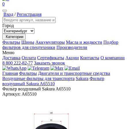
0
Вход
/
Регистрация
Город
Категории
Фильтры
Шины
Аккумуляторы
Масла и жидкости
Подбор
фильтров для спецтехники
Производители
Меню
Доставка
Оплата
Сертификаты
Акции
Контакты
О компании
8 800 222-82-77
Заказать звонок
Главная
Фильтры
Двигатели и транспортные средства
Воздушные фильтры для транспорта
Sakura
Фильтр
воздушный Sakura A65510
Фильтр воздушный Sakura A65510
Артикул:
A65510