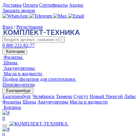
Доставка
Оплата
Сертификаты
Акции
Заказать звонок
Вход
/
Регистрация
8 800 222-82-77
Категории
Фильтры
Шины
Аккумуляторы
Масла и жидкости
Подбор фильтров для спецтехники
Производители
Екатеринбург
Екатеринбург
Челябинск
Тюмень
Сургут
Новый Уренгой
Лабы
Фильтры
Шины
Аккумуляторы
Масла и жидкости
Корзина
0
0