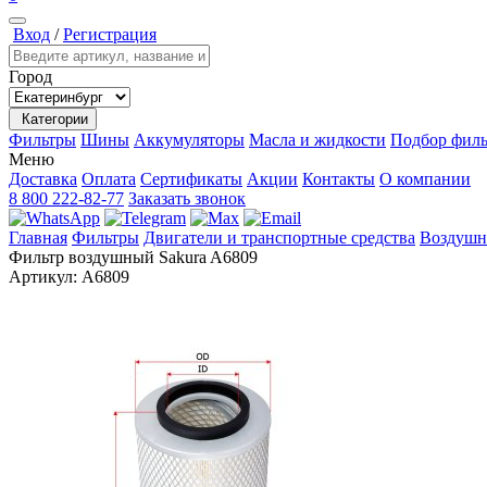
Вход
/
Регистрация
Город
Категории
Фильтры
Шины
Аккумуляторы
Масла и жидкости
Подбор филь
Меню
Доставка
Оплата
Сертификаты
Акции
Контакты
О компании
8 800 222-82-77
Заказать звонок
Главная
Фильтры
Двигатели и транспортные средства
Воздушн
Фильтр воздушный Sakura A6809
Артикул:
A6809