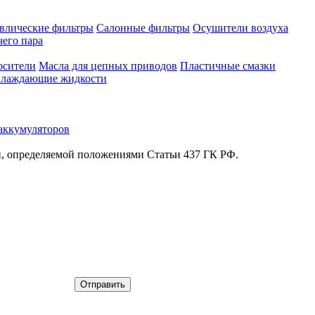
влические фильтры
Салонные фильтры
Осушители воздуха
чего пара
осители
Масла для цепных приводов
Пластичные смазки
лаждающие жидкости
аккумуляторов
й, определяемой положениями Статьи 437 ГК РФ.
Отправить