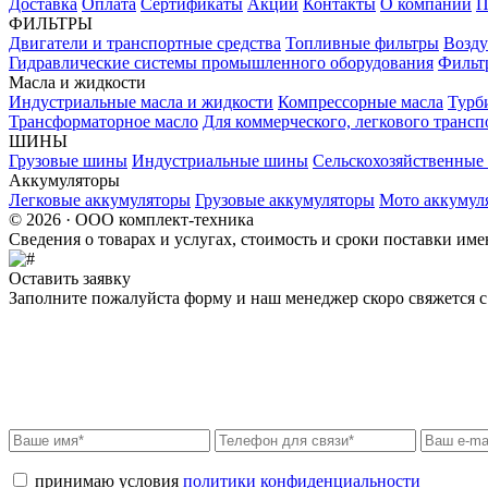
Доставка
Оплата
Сертификаты
Акции
Контакты
О компании
П
ФИЛЬТРЫ
Двигатели и транспортные средства
Топливные фильтры
Возду
Гидравлические системы промышленного оборудования
Фильт
Масла и жидкости
Индустриальные масла и жидкости
Компрессорные масла
Турб
Трансформаторное масло
Для коммерческого, легкового трансп
ШИНЫ
Грузовые шины
Индустриальные шины
Сельскохозяйственны
Аккумуляторы
Легковые аккумуляторы
Грузовые аккумуляторы
Мото аккумул
© 2026 · ООО комплект-техника
Сведения о товарах и услугах, стоимость и сроки поставки и
Оставить заявку
Заполните пожалуйста форму и наш менеджер скоро свяжется с 
принимаю условия
политики конфиденциальности