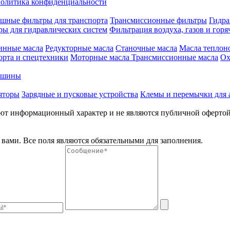
олитика конфиденциальности
шные фильтры для транспорта
Трансмиссионные фильтры
Гидра
ры для гидравлических систем
Фильтрация воздуха, газов и горя
инные масла
Редукторные масла
Станочные масла
Масла теплон
орта и спецтехники
Моторные масла
Трансмиссионные масла
Ох
е шины
яторы
Зарядные и пусковые устройства
Клемы и перемычки для 
меют информационный характер и не являются публичной оферто
вами. Все поля являются обязательными для заполнения.