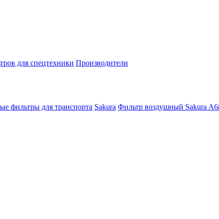
тров для спецтехники
Производители
ые фильтры для транспорта
Sakura
Фильтр воздушный Sakura A6