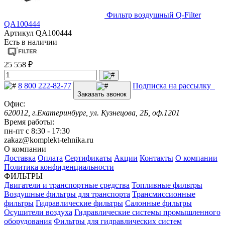
Фильтр воздушный Q-Filter
QA100444
Артикул
QA100444
Есть в наличии
25 558 ₽
8 800 222-82-77
Подписка на рассылку
Заказать звонок
Офис:
620012, г.Екатеринбург, ул. Кузнецова, 2Б, оф.1201
Время работы:
пн-пт с 8:30 - 17:30
zakaz@komplekt-tehnika.ru
О компании
Доставка
Оплата
Сертификаты
Акции
Контакты
О компании
Политика конфиденциальности
ФИЛЬТРЫ
Двигатели и транспортные средства
Топливные фильтры
Воздушные фильтры для транспорта
Трансмиссионные
фильтры
Гидравлические фильтры
Салонные фильтры
Осушители воздуха
Гидравлические системы промышленного
оборудования
Фильтры для гидравлических систем