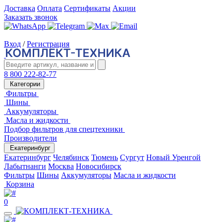
Доставка
Оплата
Сертификаты
Акции
Заказать звонок
Вход
/
Регистрация
8 800 222-82-77
Категории
Фильтры
Шины
Аккумуляторы
Масла и жидкости
Подбор фильтров для спецтехники
Производители
Екатеринбург
Екатеринбург
Челябинск
Тюмень
Сургут
Новый Уренгой
Лабытнанги
Москва
Новосибирск
Фильтры
Шины
Аккумуляторы
Масла и жидкости
Корзина
0