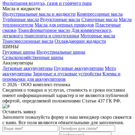
Фильтрация воздуха, газов и горячего пара
Масла и жидкости
Индустриальные масла и жидкости
Компрессорные масла
Турбинные масла
Редукторные масла
Станочные масла
Масла
теплоносители
Масла для цепных приводов
Пластичные
смазки
Трансформаторное масло
Для коммерческого,
легкового транспорта и спецтехники
Моторные масла
Трансмиссионные масла
Охлаждающие жидкости
ШИНЫ
Грузовые шины
Индустриальные шины
Сельскохозяйственные шины
Аккумуляторы
Легковые аккумуляторы
Грузовые аккумуляторы
Мото
аккумуляторы
Зарядные и пусковые устройства
Клемы и
перемычки для аккумуляторов
© 2026 · ООО комплект-техника
Сведения о товарах и услугах, стоимость и сроки поставки
имеют информационный характер и не являются публичной
офертой, определяемой положениями Статьи 437 ГК РФ.
Оставить заявку
Заполните пожалуйста форму и наш менеджер скоро свяжется
с вами. Все поля являются обязательными для заполнения.