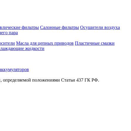
влические фильтры
Салонные фильтры
Осушители воздуха
чего пара
осители
Масла для цепных приводов
Пластичные смазки
лаждающие жидкости
аккумуляторов
й, определяемой положениями Статьи 437 ГК РФ.