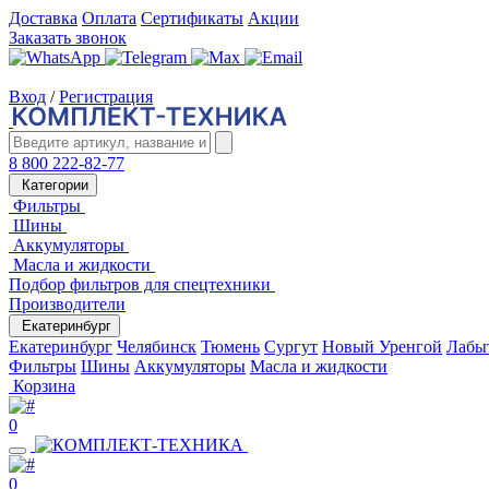
Доставка
Оплата
Сертификаты
Акции
Заказать звонок
Вход
/
Регистрация
8 800 222-82-77
Категории
Фильтры
Шины
Аккумуляторы
Масла и жидкости
Подбор фильтров для спецтехники
Производители
Екатеринбург
Екатеринбург
Челябинск
Тюмень
Сургут
Новый Уренгой
Лабы
Фильтры
Шины
Аккумуляторы
Масла и жидкости
Корзина
0
0