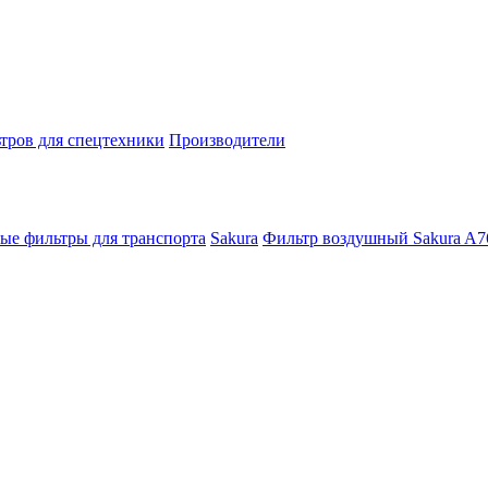
тров для спецтехники
Производители
ые фильтры для транспорта
Sakura
Фильтр воздушный Sakura A7