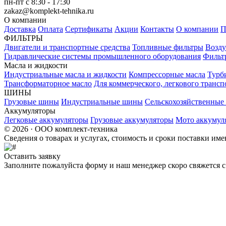
пн-пт с 8:30 - 17:30
zakaz@komplekt-tehnika.ru
О компании
Доставка
Оплата
Сертификаты
Акции
Контакты
О компании
П
ФИЛЬТРЫ
Двигатели и транспортные средства
Топливные фильтры
Возду
Гидравлические системы промышленного оборудования
Фильт
Масла и жидкости
Индустриальные масла и жидкости
Компрессорные масла
Турб
Трансформаторное масло
Для коммерческого, легкового трансп
ШИНЫ
Грузовые шины
Индустриальные шины
Сельскохозяйственны
Аккумуляторы
Легковые аккумуляторы
Грузовые аккумуляторы
Мото аккумул
© 2026 · ООО комплект-техника
Сведения о товарах и услугах, стоимость и сроки поставки и
Оставить заявку
Заполните пожалуйста форму и наш менеджер скоро свяжется с 