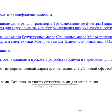
олитика конфиденциальности
шные фильтры для транспорта
Трансмиссионные фильтры
Гидра
ры для гидравлических систем
Фильтрация воздуха, газов и горя
инные масла
Редукторные масла
Станочные масла
Масла теплон
орта и спецтехники
Моторные масла
Трансмиссионные масла
Ох
е шины
яторы
Зарядные и пусковые устройства
Клемы и перемычки для 
меют информационный характер и не являются публичной оферто
вами. Все поля являются обязательными для заполнения.