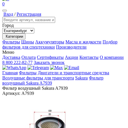
0
Вход
/
Регистрация
Город
Категории
Фильтры
Шины
Аккумуляторы
Масла и жидкости
Подбор
фильтров для спецтехники
Производители
Меню
Доставка
Оплата
Сертификаты
Акции
Контакты
О компании
8 800 222-82-77
Заказать звонок
Главная
Фильтры
Двигатели и транспортные средства
Воздушные фильтры для транспорта
Sakura
Фильтр
воздушный Sakura A7939
Фильтр воздушный Sakura A7939
Артикул:
A7939