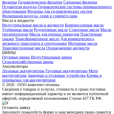
фильтры
Гидравлические фильтры
Салонные фильтры
Осушители воздуха
Гидравлические системы промышленного
оборудования
Фильтры для гидравлических систем
Фильтрация воздуха, газов и горячего пара
Масла и жидкости
Индустриальные масла и жидкости
Компрессорные масла
Турбинные масла
Редукторные масла
Станочные масла
Масла
теплоносители
Масла для цепных приводов
Пластичные
смазки
Трансформаторное масло
Для коммерческого,
легкового транспорта и спецтехники
Моторные масла
Трансмиссионные масла
Охлаждающие жидкости
ШИНЫ
Грузовые шины
Индустриальные шины
Сельскохозяйственные шины
Аккумуляторы
Легковые аккумуляторы
Грузовые аккумуляторы
Мото
аккумуляторы
Зарядные и пусковые устройства
Клемы и
перемычки для аккумуляторов
© 2026 · ООО комплект-техника
Сведения о товарах и услугах, стоимость и сроки поставки
имеют информационный характер и не являются публичной
офертой, определяемой положениями Статьи 437 ГК РФ.
Оставить заявку
Заполните пожалуйста форму и наш менеджер скоро свяжется