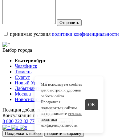
Отправить
принимаю условия
политики конфиденциальности
Выбор города
Екатеринбург
Челябинск
Тюмень
Сургут
Новый Уренгой
Мы используем cookies
Лабытнанги
для быстрой и удобной
Москва
работы сайта.
Новосибирск
Продолжая
ОК
пользоваться сайтом,
Позиция добавлена в корзину
вы принимаете
условия
Консультация по товару
политики
8 800 222 82 77
Обратный звонок
конфиденциальности
.
Продолжить выбор
Перейти в корзину