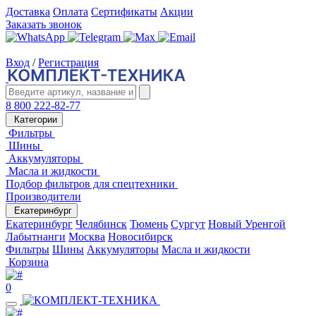
Доставка
Оплата
Сертификаты
Акции
Заказать звонок
Вход
/
Регистрация
8 800 222-82-77
Категории
Фильтры
Шины
Аккумуляторы
Масла и жидкости
Подбор фильтров для спецтехники
Производители
Екатеринбург
Екатеринбург
Челябинск
Тюмень
Сургут
Новый Уренгой
Лабытнанги
Москва
Новосибирск
Фильтры
Шины
Аккумуляторы
Масла и жидкости
Корзина
0