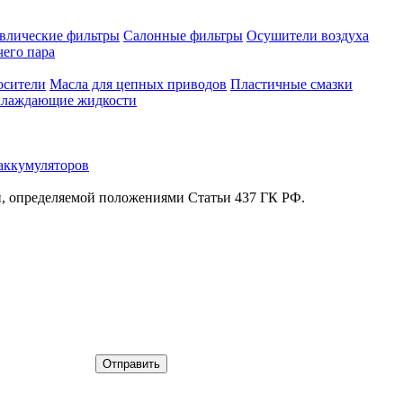
влические фильтры
Салонные фильтры
Осушители воздуха
чего пара
осители
Масла для цепных приводов
Пластичные смазки
лаждающие жидкости
аккумуляторов
й, определяемой положениями Статьи 437 ГК РФ.
Отправить