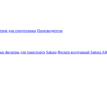
тров для спецтехники
Производители
ые фильтры для транспорта
Sakura
Фильтр воздушный Sakura A8