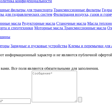
олитика конфиденциальности
шные фильтры для транспорта
Трансмиссионные фильтры
Гидра
ры для гидравлических систем
Фильтрация воздуха, газов и горя
инные масла
Редукторные масла
Станочные масла
Масла теплон
орта и спецтехники
Моторные масла
Трансмиссионные масла
Ох
е шины
яторы
Зарядные и пусковые устройства
Клемы и перемычки для 
меют информационный характер и не являются публичной оферто
вами. Все поля являются обязательными для заполнения.