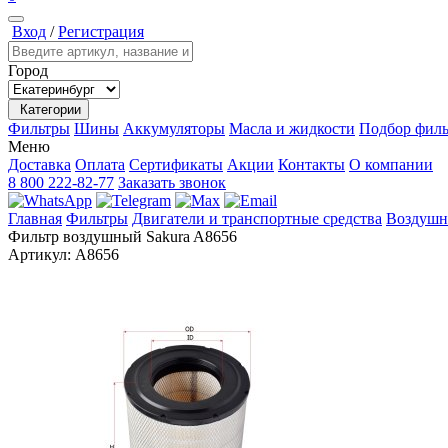
Вход
/
Регистрация
Город
Категории
Фильтры
Шины
Аккумуляторы
Масла и жидкости
Подбор филь
Меню
Доставка
Оплата
Сертификаты
Акции
Контакты
О компании
8 800 222-82-77
Заказать звонок
Главная
Фильтры
Двигатели и транспортные средства
Воздушн
Фильтр воздушный Sakura A8656
Артикул:
A8656