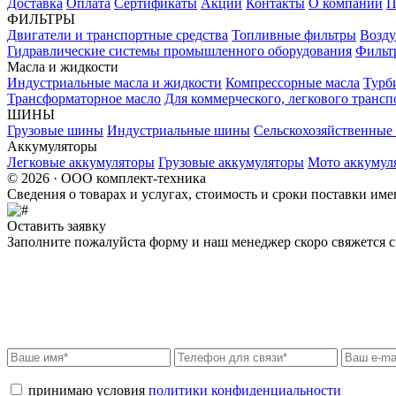
Доставка
Оплата
Сертификаты
Акции
Контакты
О компании
П
ФИЛЬТРЫ
Двигатели и транспортные средства
Топливные фильтры
Возду
Гидравлические системы промышленного оборудования
Фильт
Масла и жидкости
Индустриальные масла и жидкости
Компрессорные масла
Турб
Трансформаторное масло
Для коммерческого, легкового трансп
ШИНЫ
Грузовые шины
Индустриальные шины
Сельскохозяйственны
Аккумуляторы
Легковые аккумуляторы
Грузовые аккумуляторы
Мото аккумул
© 2026 · ООО комплект-техника
Сведения о товарах и услугах, стоимость и сроки поставки и
Оставить заявку
Заполните пожалуйста форму и наш менеджер скоро свяжется с 
принимаю условия
политики конфиденциальности