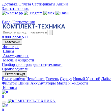
Доставка
Оплата
Сертификаты
Акции
Заказать звонок
Вход
/
Регистрация
8 800 222-82-77
Категории
Фильтры
Шины
Аккумуляторы
Масла и жидкости
Подбор фильтров для спецтехники
Производители
Екатеринбург
Екатеринбург
Челябинск
Тюмень
Сургут
Новый Уренгой
Лабы
Фильтры
Шины
Аккумуляторы
Масла и жидкости
Корзина
0
0