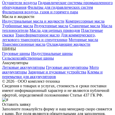
Осушители воздуха
Гидравлические системы промышленного
оборудования
Фильтры для гидравлических систем
Фильтрация воздуха, газов и горячего пара
Масла и жидкости
Индустриальные масла и жидкости
Компрессорные масла
Турбинные масла
Редукторные масла
Станочные масла
Масла
теплоносители
Масла для цепных приводов
Пластичные
смазки
Трансформаторное масло
Для коммерческого,
легкового транспорта и спецтехники
Моторные масла
Трансмиссионные масла
Охлаждающие жидкости
ШИНЫ
Грузовые шины
Индустриальные шины
Сельскохозяйственные шины
Аккумуляторы
Легковые аккумуляторы
Грузовые аккумуляторы
Мото
аккумуляторы
Зарядные и пусковые устройства
Клемы и
перемычки для аккумуляторов
© 2026 · ООО комплект-техника
Сведения о товарах и услугах, стоимость и сроки поставки
имеют информационный характер и не являются публичной
офертой, определяемой положениями Статьи 437 ГК РФ.
Оставить заявку
Заполните пожалуйста форму и наш менеджер скоро свяжется
с вами. Все поля являются обязательными для заполнения.