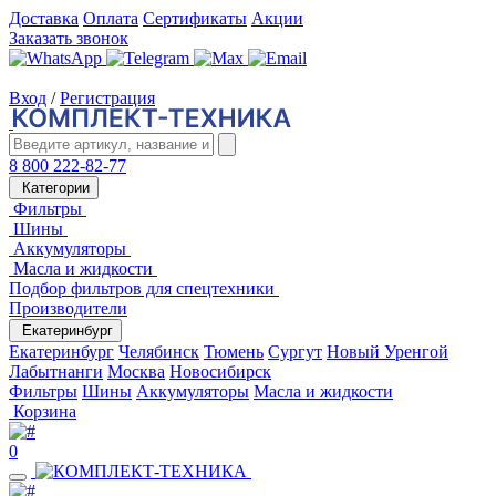
Доставка
Оплата
Сертификаты
Акции
Заказать звонок
Вход
/
Регистрация
8 800 222-82-77
Категории
Фильтры
Шины
Аккумуляторы
Масла и жидкости
Подбор фильтров для спецтехники
Производители
Екатеринбург
Екатеринбург
Челябинск
Тюмень
Сургут
Новый Уренгой
Лабытнанги
Москва
Новосибирск
Фильтры
Шины
Аккумуляторы
Масла и жидкости
Корзина
0