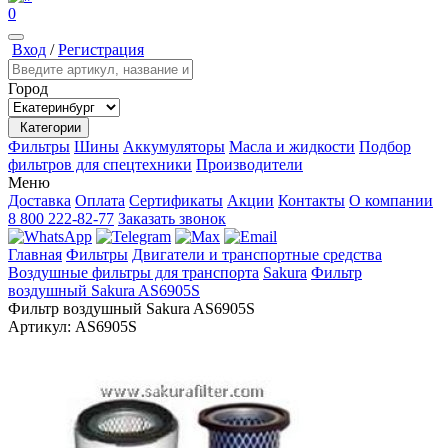
0
Вход
/
Регистрация
Город
Категории
Фильтры
Шины
Аккумуляторы
Масла и жидкости
Подбор
фильтров для спецтехники
Производители
Меню
Доставка
Оплата
Сертификаты
Акции
Контакты
О компании
8 800 222-82-77
Заказать звонок
Главная
Фильтры
Двигатели и транспортные средства
Воздушные фильтры для транспорта
Sakura
Фильтр
воздушный Sakura AS6905S
Фильтр воздушный Sakura AS6905S
Артикул:
AS6905S