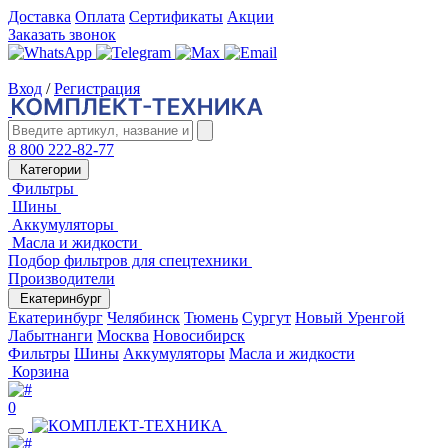
Доставка
Оплата
Сертификаты
Акции
Заказать звонок
Вход
/
Регистрация
8 800 222-82-77
Категории
Фильтры
Шины
Аккумуляторы
Масла и жидкости
Подбор фильтров для спецтехники
Производители
Екатеринбург
Екатеринбург
Челябинск
Тюмень
Сургут
Новый Уренгой
Лабытнанги
Москва
Новосибирск
Фильтры
Шины
Аккумуляторы
Масла и жидкости
Корзина
0