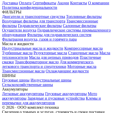
Доставка
Оплата
Сертификаты
Акции
Контакты
О компании
Политика конфиденциальности
ФИЛЬТРЫ
Двигатели и транспортные средства
Топливные фильтры
Воздушные фильтры для транспорта
Трансмиссионные
фильтры
Гидравлические фильтры
Салонные фильтры
Осушители воздуха
Гидравлические системы промышленного
оборудования
Фильтры для гидравлических систем
Фильтрация воздуха, газов и горячего пара
Масла и жидкости
Индустриальные масла и жидкости
Компрессорные масла
Турбинные масла
Редукторные масла
Станочные масла
Масла
теплоносители
Масла для цепных приводов
Пластичные
смазки
Трансформаторное масло
Для коммерческого,
легкового транспорта и спецтехники
Моторные масла
Трансмиссионные масла
Охлаждающие жидкости
ШИНЫ
Грузовые шины
Индустриальные шины
Сельскохозяйственные шины
Аккумуляторы
Легковые аккумуляторы
Грузовые аккумуляторы
Мото
аккумуляторы
Зарядные и пусковые устройства
Клемы и
перемычки для аккумуляторов
© 2026 · ООО комплект-техника
Сведения о товарах и услугах, стоимость и сроки поставки