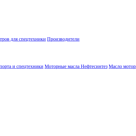
тров для спецтехники
Производители
спорта и спецтехники
Моторные масла
Нефтесинтез
Масло мотор