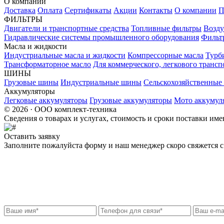
О компании
Доставка
Оплата
Сертификаты
Акции
Контакты
О компании
П
ФИЛЬТРЫ
Двигатели и транспортные средства
Топливные фильтры
Возду
Гидравлические системы промышленного оборудования
Фильт
Масла и жидкости
Индустриальные масла и жидкости
Компрессорные масла
Турб
Трансформаторное масло
Для коммерческого, легкового трансп
ШИНЫ
Грузовые шины
Индустриальные шины
Сельскохозяйственны
Аккумуляторы
Легковые аккумуляторы
Грузовые аккумуляторы
Мото аккумул
© 2026 · ООО комплект-техника
Сведения о товарах и услугах, стоимость и сроки поставки и
Оставить заявку
Заполните пожалуйста форму и наш менеджер скоро свяжется с 