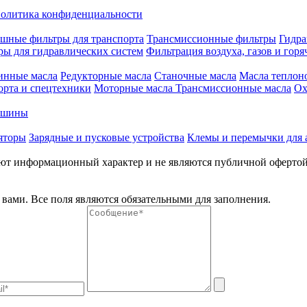
олитика конфиденциальности
шные фильтры для транспорта
Трансмиссионные фильтры
Гидра
ры для гидравлических систем
Фильтрация воздуха, газов и горя
инные масла
Редукторные масла
Станочные масла
Масла теплон
орта и спецтехники
Моторные масла
Трансмиссионные масла
Ох
е шины
яторы
Зарядные и пусковые устройства
Клемы и перемычки для 
меют информационный характер и не являются публичной оферто
вами. Все поля являются обязательными для заполнения.