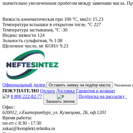
значительно увеличенным пробегом между заменами масла. П
Вязкость кинематическая при 100 °С, мм2/с 15.23
Температура вспышки в открытом тигле, °С 227
Температура застывания, °С -30
Индекс вязкости 124
Зольность сульфатная, % 1.08
Щелочное число, мг КОН/г 9.23
Официальный дилер
Оставить заявку на подбор масла
Указанная 
ПОКУПАТЕЛЮ
Оплата
Доставка
Гарантия и возврат
8 800 222-82-77
Подписка на рассылку
Заказать звонок
Офис:
620012, г.Екатеринбург, ул. Кузнецова, 2Б, оф.1201
Время работы:
пн-пт с 8:30 - 17:30
zakaz@komplekt-tehnika.ru