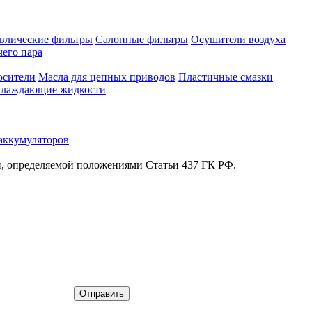
влические фильтры
Салонные фильтры
Осушители воздуха
чего пара
осители
Масла для цепных приводов
Пластичные смазки
лаждающие жидкости
аккумуляторов
й, определяемой положениями Статьи 437 ГК РФ.
Отправить