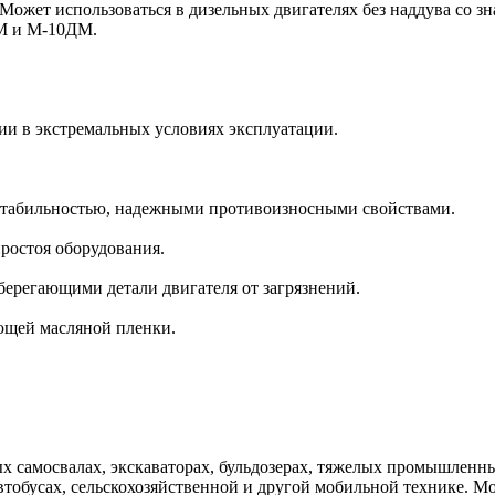
 Может использоваться в дизельных двигателях без наддува со 
ДМ и М-10ДМ.
ии в экстремальных условиях эксплуатации.
 стабильностью, надежными противоизносными свойствами.
простоя оборудования.
регающими детали двигателя от загрязнений.
ющей масляной пленки.
х самосвалах, экскаваторах, бульдозерах, тяжелых промышленны
автобусах, сельскохозяйственной и другой мобильной технике. М