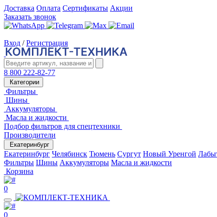
Доставка
Оплата
Сертификаты
Акции
Заказать звонок
Вход
/
Регистрация
8 800 222-82-77
Категории
Фильтры
Шины
Аккумуляторы
Масла и жидкости
Подбор фильтров для спецтехники
Производители
Екатеринбург
Екатеринбург
Челябинск
Тюмень
Сургут
Новый Уренгой
Лабы
Фильтры
Шины
Аккумуляторы
Масла и жидкости
Корзина
0
0