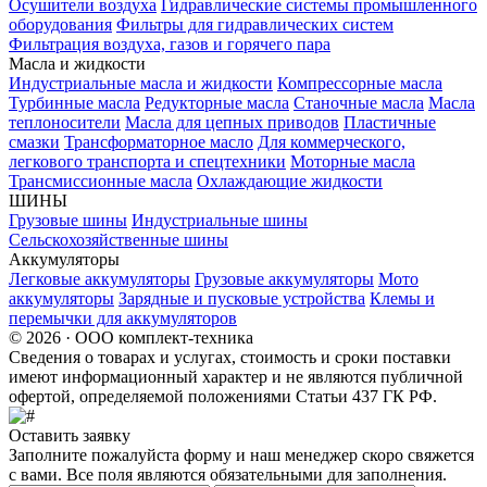
Осушители воздуха
Гидравлические системы промышленного
оборудования
Фильтры для гидравлических систем
Фильтрация воздуха, газов и горячего пара
Масла и жидкости
Индустриальные масла и жидкости
Компрессорные масла
Турбинные масла
Редукторные масла
Станочные масла
Масла
теплоносители
Масла для цепных приводов
Пластичные
смазки
Трансформаторное масло
Для коммерческого,
легкового транспорта и спецтехники
Моторные масла
Трансмиссионные масла
Охлаждающие жидкости
ШИНЫ
Грузовые шины
Индустриальные шины
Сельскохозяйственные шины
Аккумуляторы
Легковые аккумуляторы
Грузовые аккумуляторы
Мото
аккумуляторы
Зарядные и пусковые устройства
Клемы и
перемычки для аккумуляторов
© 2026 · ООО комплект-техника
Сведения о товарах и услугах, стоимость и сроки поставки
имеют информационный характер и не являются публичной
офертой, определяемой положениями Статьи 437 ГК РФ.
Оставить заявку
Заполните пожалуйста форму и наш менеджер скоро свяжется
с вами. Все поля являются обязательными для заполнения.