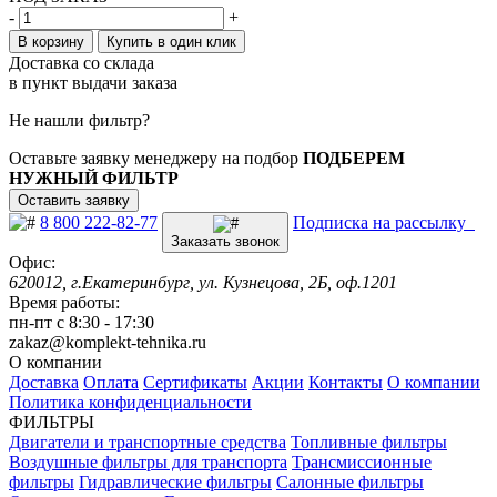
-
+
В корзину
Купить в один клик
Доставка со склада
в пункт выдачи заказа
Не нашли фильтр?
Оставьте заявку менеджеру на подбор
ПОДБЕРЕМ
НУЖНЫЙ ФИЛЬТР
Оставить заявку
8 800 222-82-77
Подписка на рассылку
Заказать звонок
Офис:
620012, г.Екатеринбург, ул. Кузнецова, 2Б, оф.1201
Время работы:
пн-пт с 8:30 - 17:30
zakaz@komplekt-tehnika.ru
О компании
Доставка
Оплата
Сертификаты
Акции
Контакты
О компании
Политика конфиденциальности
ФИЛЬТРЫ
Двигатели и транспортные средства
Топливные фильтры
Воздушные фильтры для транспорта
Трансмиссионные
фильтры
Гидравлические фильтры
Салонные фильтры