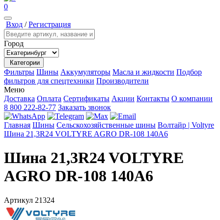
0
Вход
/
Регистрация
Город
Категории
Фильтры
Шины
Аккумуляторы
Масла и жидкости
Подбор
фильтров для спецтехники
Производители
Меню
Доставка
Оплата
Сертификаты
Акции
Контакты
О компании
8 800 222-82-77
Заказать звонок
Главная
Шины
Сельскохозяйственные шины
Волтайр | Voltyre
Шина 21,3R24 VOLTYRE AGRO DR-108 140А6
Шина 21,3R24 VOLTYRE
AGRO DR-108 140А6
Артикул
21324