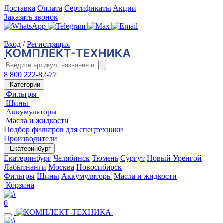
Доставка
Оплата
Сертификаты
Акции
Заказать звонок
Вход
/
Регистрация
8 800 222-82-77
Категории
Фильтры
Шины
Аккумуляторы
Масла и жидкости
Подбор фильтров для спецтехники
Производители
Екатеринбург
Екатеринбург
Челябинск
Тюмень
Сургут
Новый Уренгой
Лабытнанги
Москва
Новосибирск
Фильтры
Шины
Аккумуляторы
Масла и жидкости
Корзина
0