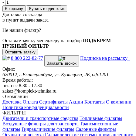
-
+
В корзину
Купить в один клик
Доставка со склада
в пункт выдачи заказа
Не нашли фильтр?
Оставьте заявку менеджеру на подбор
ПОДБЕРЕМ
НУЖНЫЙ ФИЛЬТР
Оставить заявку
8 800 222-82-77
Подписка на рассылку
Заказать звонок
Офис:
620012, г.Екатеринбург, ул. Кузнецова, 2Б, оф.1201
Время работы:
пн-пт с 8:30 - 17:30
zakaz@komplekt-tehnika.ru
О компании
Доставка
Оплата
Сертификаты
Акции
Контакты
О компании
Политика конфиденциальности
ФИЛЬТРЫ
Двигатели и транспортные средства
Топливные фильтры
Воздушные фильтры для транспорта
Трансмиссионные
фильтры
Гидравлические фильтры
Салонные фильтры
Осушители воздуха
Гидравлические системы промышленного