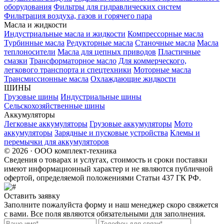
оборудования
Фильтры для гидравлических систем
Фильтрация воздуха, газов и горячего пара
Масла и жидкости
Индустриальные масла и жидкости
Компрессорные масла
Турбинные масла
Редукторные масла
Станочные масла
Масла
теплоносители
Масла для цепных приводов
Пластичные
смазки
Трансформаторное масло
Для коммерческого,
легкового транспорта и спецтехники
Моторные масла
Трансмиссионные масла
Охлаждающие жидкости
ШИНЫ
Грузовые шины
Индустриальные шины
Сельскохозяйственные шины
Аккумуляторы
Легковые аккумуляторы
Грузовые аккумуляторы
Мото
аккумуляторы
Зарядные и пусковые устройства
Клемы и
перемычки для аккумуляторов
© 2026 · ООО комплект-техника
Сведения о товарах и услугах, стоимость и сроки поставки
имеют информационный характер и не являются публичной
офертой, определяемой положениями Статьи 437 ГК РФ.
Оставить заявку
Заполните пожалуйста форму и наш менеджер скоро свяжется
с вами. Все поля являются обязательными для заполнения.