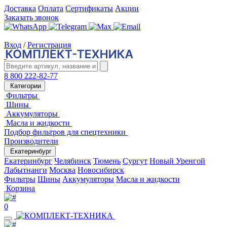
Доставка
Оплата
Сертификаты
Акции
Заказать звонок
Вход
/
Регистрация
8 800 222-82-77
Категории
Фильтры
Шины
Аккумуляторы
Масла и жидкости
Подбор фильтров для спецтехники
Производители
Екатеринбург
Екатеринбург
Челябинск
Тюмень
Сургут
Новый Уренгой
Лабытнанги
Москва
Новосибирск
Фильтры
Шины
Аккумуляторы
Масла и жидкости
Корзина
0