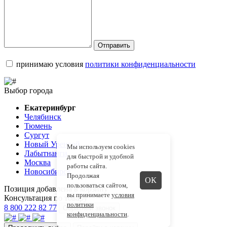
Отправить
принимаю условия
политики конфиденциальности
Выбор города
Екатеринбург
Челябинск
Тюмень
Сургут
Новый Уренгой
Мы используем cookies
Лабытнанги
для быстрой и удобной
Москва
работы сайта.
Новосибирск
Продолжая
ОК
пользоваться сайтом,
Позиция добавлена в корзину
вы принимаете
условия
Консультация по товару
политики
8 800 222 82 77
Обратный звонок
конфиденциальности
.