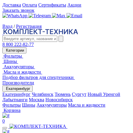
Доставка
Оплата
Сертификаты
Акции
Заказать звонок
Вход
/
Регистрация
8 800 222-82-77
Категории
Фильтры
Шины
Аккумуляторы
Масла и жидкости
Подбор фильтров для спецтехники
Производители
Екатеринбург
Екатеринбург
Челябинск
Тюмень
Сургут
Новый Уренгой
Лабытнанги
Москва
Новосибирск
Фильтры
Шины
Аккумуляторы
Масла и жидкости
Корзина
0