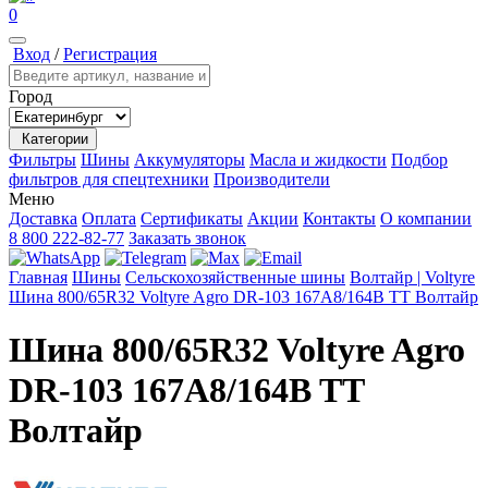
0
Вход
/
Регистрация
Город
Категории
Фильтры
Шины
Аккумуляторы
Масла и жидкости
Подбор
фильтров для спецтехники
Производители
Меню
Доставка
Оплата
Сертификаты
Акции
Контакты
О компании
8 800 222-82-77
Заказать звонок
Главная
Шины
Сельскохозяйственные шины
Волтайр | Voltyre
Шина 800/65R32 Voltyre Agro DR-103 167A8/164B TT Волтайр
Шина 800/65R32 Voltyre Agro
DR-103 167A8/164B TT
Волтайр