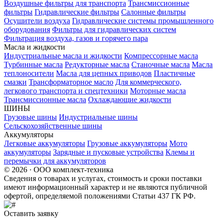
Воздушные фильтры для транспорта
Трансмиссионные
фильтры
Гидравлические фильтры
Салонные фильтры
Осушители воздуха
Гидравлические системы промышленного
оборудования
Фильтры для гидравлических систем
Фильтрация воздуха, газов и горячего пара
Масла и жидкости
Индустриальные масла и жидкости
Компрессорные масла
Турбинные масла
Редукторные масла
Станочные масла
Масла
теплоносители
Масла для цепных приводов
Пластичные
смазки
Трансформаторное масло
Для коммерческого,
легкового транспорта и спецтехники
Моторные масла
Трансмиссионные масла
Охлаждающие жидкости
ШИНЫ
Грузовые шины
Индустриальные шины
Сельскохозяйственные шины
Аккумуляторы
Легковые аккумуляторы
Грузовые аккумуляторы
Мото
аккумуляторы
Зарядные и пусковые устройства
Клемы и
перемычки для аккумуляторов
© 2026 · ООО комплект-техника
Сведения о товарах и услугах, стоимость и сроки поставки
имеют информационный характер и не являются публичной
офертой, определяемой положениями Статьи 437 ГК РФ.
Оставить заявку