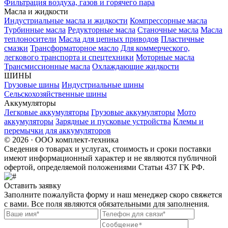
Фильтрация воздуха, газов и горячего пара
Масла и жидкости
Индустриальные масла и жидкости
Компрессорные масла
Турбинные масла
Редукторные масла
Станочные масла
Масла
теплоносители
Масла для цепных приводов
Пластичные
смазки
Трансформаторное масло
Для коммерческого,
легкового транспорта и спецтехники
Моторные масла
Трансмиссионные масла
Охлаждающие жидкости
ШИНЫ
Грузовые шины
Индустриальные шины
Сельскохозяйственные шины
Аккумуляторы
Легковые аккумуляторы
Грузовые аккумуляторы
Мото
аккумуляторы
Зарядные и пусковые устройства
Клемы и
перемычки для аккумуляторов
© 2026 · ООО комплект-техника
Сведения о товарах и услугах, стоимость и сроки поставки
имеют информационный характер и не являются публичной
офертой, определяемой положениями Статьи 437 ГК РФ.
Оставить заявку
Заполните пожалуйста форму и наш менеджер скоро свяжется
с вами. Все поля являются обязательными для заполнения.