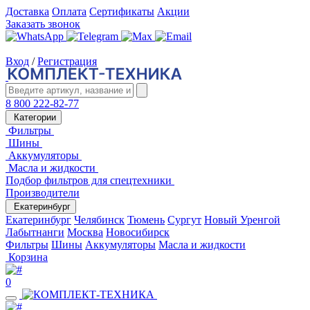
Доставка
Оплата
Сертификаты
Акции
Заказать звонок
Вход
/
Регистрация
8 800 222-82-77
Категории
Фильтры
Шины
Аккумуляторы
Масла и жидкости
Подбор фильтров для спецтехники
Производители
Екатеринбург
Екатеринбург
Челябинск
Тюмень
Сургут
Новый Уренгой
Лабытнанги
Москва
Новосибирск
Фильтры
Шины
Аккумуляторы
Масла и жидкости
Корзина
0