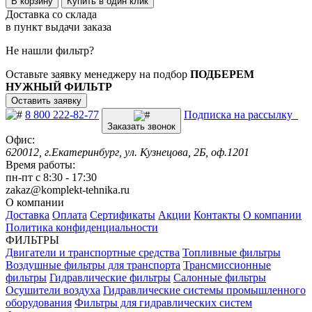
В корзину
Купить в один клик
Доставка со склада
в пункт выдачи заказа
Не нашли фильтр?
Оставьте заявку менеджеру на подбор
ПОДБЕРЕМ
НУЖНЫЙ ФИЛЬТР
Оставить заявку
8 800 222-82-77
Подписка на рассылку
Заказать звонок
Офис:
620012, г.Екатеринбург, ул. Кузнецова, 2Б, оф.1201
Время работы:
пн-пт с 8:30 - 17:30
zakaz@komplekt-tehnika.ru
О компании
Доставка
Оплата
Сертификаты
Акции
Контакты
О компании
Политика конфиденциальности
ФИЛЬТРЫ
Двигатели и транспортные средства
Топливные фильтры
Воздушные фильтры для транспорта
Трансмиссионные
фильтры
Гидравлические фильтры
Салонные фильтры
Осушители воздуха
Гидравлические системы промышленного
оборудования
Фильтры для гидравлических систем