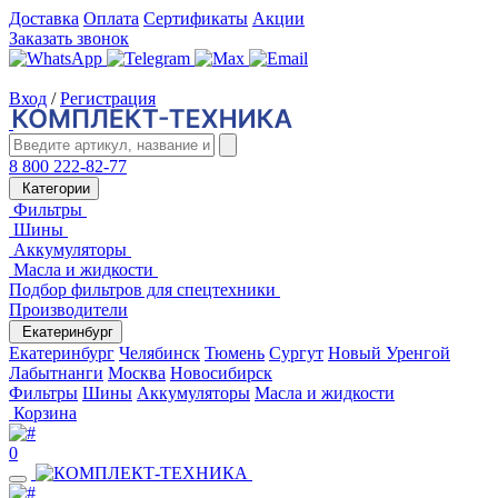
Доставка
Оплата
Сертификаты
Акции
Заказать звонок
Вход
/
Регистрация
8 800 222-82-77
Категории
Фильтры
Шины
Аккумуляторы
Масла и жидкости
Подбор фильтров для спецтехники
Производители
Екатеринбург
Екатеринбург
Челябинск
Тюмень
Сургут
Новый Уренгой
Лабытнанги
Москва
Новосибирск
Фильтры
Шины
Аккумуляторы
Масла и жидкости
Корзина
0