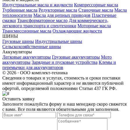
Индустриальные масла и жидкости
Компрессорные масла
Турбинные масла
Редукторные масла
Станочные масла
Масла
теплоносители
Масла для цепных приводов
Пластичные
смазки
Трансформаторное масло
Для коммерческого,
легкового транспорта и спецтехники
Моторные масла
Трансмиссионные масла
Охлаждающие жидкости
ШИНЫ
Грузовые шины
Индустриальные шины
Сельскохозяйственные шины
Аккумуляторы
Легковые аккумуляторы
Грузовые аккумуляторы
Мото
аккумуляторы
Зарядные и пусковые устройства
Клемы и
перемычки для аккумуляторов
© 2026 · ООО комплект-техника
Сведения о товарах и услугах, стоимость и сроки поставки
имеют информационный характер и не являются публичной
офертой, определяемой положениями Статьи 437 ГК РФ.
Оставить заявку
Заполните пожалуйста форму и наш менеджер скоро свяжется
с вами. Все поля являются обязательными для заполнения.