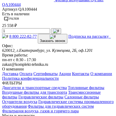
QA100444
Артикул
QA100444
Есть в наличии
25 558 ₽
8 800 222-82-77
Подписка на рассылку
Заказать звонок
Офис:
620012, г.Екатеринбург, ул. Кузнецова, 2Б, оф.1201
Время работы:
пн-пт с 8:30 - 17:30
zakaz@komplekt-tehnika.ru
О компании
Доставка
Оплата
Сертификаты
Акции
Контакты
О компании
Политика конфиденциальности
ФИЛЬТРЫ
Двигатели и транспортные средства
Топливные фильтры
Воздушные фильтры для транспорта
Трансмиссионные
фильтры
Гидравлические фильтры
Салонные фильтры
Осушители воздуха
Гидравлические системы промышленного
оборудования
Фильтры для гидравлических систем
Фильтрация воздуха, газов и горячего пара
Масла и жидкости