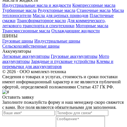
Масла и жидкости
Индустриальные масла и жидкости
Компрессорные масла
Турбинные масла
Редукторные масла
Станочные масла
Масла
теплоносители
Масла для цепных приводов
Пластичные
смазки
Трансформаторное масло
Для коммерческого,
легкового транспорта и спецтехники
Моторные масла
Трансмиссионные масла
Охлаждающие жидкости
ШИНЫ
Грузовые шины
Индустриальные шины
Сельскохозяйственные шины
Аккумуляторы
Легковые аккумуляторы
Грузовые аккумуляторы
Мото
аккумуляторы
Зарядные и пусковые устройства
Клемы и
перемычки для аккумуляторов
© 2026 · ООО комплект-техника
Сведения о товарах и услугах, стоимость и сроки поставки
имеют информационный характер и не являются публичной
офертой, определяемой положениями Статьи 437 ГК РФ.
Оставить заявку
Заполните пожалуйста форму и наш менеджер скоро свяжется
с вами. Все поля являются обязательными для заполнения.