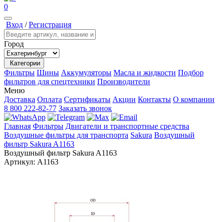
0
Вход
/
Регистрация
Город
Категории
Фильтры
Шины
Аккумуляторы
Масла и жидкости
Подбор
фильтров для спецтехники
Производители
Меню
Доставка
Оплата
Сертификаты
Акции
Контакты
О компании
8 800 222-82-77
Заказать звонок
Главная
Фильтры
Двигатели и транспортные средства
Воздушные фильтры для транспорта
Sakura
Воздушный
фильтр Sakura A1163
Воздушный фильтр Sakura A1163
Артикул:
A1163