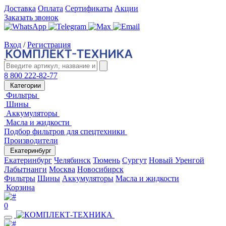
Доставка
Оплата
Сертификаты
Акции
Заказать звонок
Вход
/
Регистрация
8 800 222-82-77
Категории
Фильтры
Шины
Аккумуляторы
Масла и жидкости
Подбор фильтров для спецтехники
Производители
Екатеринбург
Екатеринбург
Челябинск
Тюмень
Сургут
Новый Уренгой
Лабытнанги
Москва
Новосибирск
Фильтры
Шины
Аккумуляторы
Масла и жидкости
Корзина
0