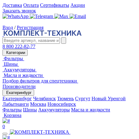
Доставка
Оплата
Сертификаты
Акции
Заказать звонок
Вход
/
Регистрация
8 800 222-82-77
Категории
Фильтры
Шины
Аккумуляторы
Масла и жидкости
Подбор фильтров для спецтехники
Производители
Екатеринбург
Екатеринбург
Челябинск
Тюмень
Сургут
Новый Уренгой
Лабытнанги
Москва
Новосибирск
Фильтры
Шины
Аккумуляторы
Масла и жидкости
Корзина
0