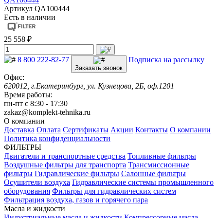
Артикул
QA100444
Есть в наличии
25 558 ₽
8 800 222-82-77
Подписка на рассылку
Заказать звонок
Офис:
620012, г.Екатеринбург, ул. Кузнецова, 2Б, оф.1201
Время работы:
пн-пт с 8:30 - 17:30
zakaz@komplekt-tehnika.ru
О компании
Доставка
Оплата
Сертификаты
Акции
Контакты
О компании
Политика конфиденциальности
ФИЛЬТРЫ
Двигатели и транспортные средства
Топливные фильтры
Воздушные фильтры для транспорта
Трансмиссионные
фильтры
Гидравлические фильтры
Салонные фильтры
Осушители воздуха
Гидравлические системы промышленного
оборудования
Фильтры для гидравлических систем
Фильтрация воздуха, газов и горячего пара
Масла и жидкости
Индустриальные масла и жидкости
Компрессорные масла