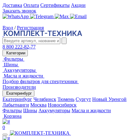
Доставка
Оплата
Сертификаты
Акции
Заказать звонок
Вход
/
Регистрация
8 800 222-82-77
Категории
Фильтры
Шины
Аккумуляторы
Масла и жидкости
Подбор фильтров для спецтехники
Производители
Екатеринбург
Екатеринбург
Челябинск
Тюмень
Сургут
Новый Уренгой
Лабытнанги
Москва
Новосибирск
Фильтры
Шины
Аккумуляторы
Масла и жидкости
Корзина
0