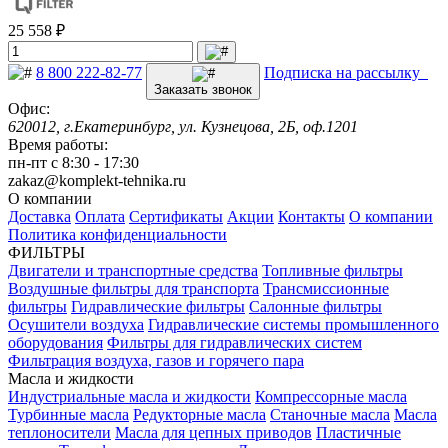
25 558 ₽
8 800 222-82-77
Подписка на рассылку
Заказать звонок
Офис:
620012, г.Екатеринбург, ул. Кузнецова, 2Б, оф.1201
Время работы:
пн-пт с 8:30 - 17:30
zakaz@komplekt-tehnika.ru
О компании
Доставка
Оплата
Сертификаты
Акции
Контакты
О компании
Политика конфиденциальности
ФИЛЬТРЫ
Двигатели и транспортные средства
Топливные фильтры
Воздушные фильтры для транспорта
Трансмиссионные
фильтры
Гидравлические фильтры
Салонные фильтры
Осушители воздуха
Гидравлические системы промышленного
оборудования
Фильтры для гидравлических систем
Фильтрация воздуха, газов и горячего пара
Масла и жидкости
Индустриальные масла и жидкости
Компрессорные масла
Турбинные масла
Редукторные масла
Станочные масла
Масла
теплоносители
Масла для цепных приводов
Пластичные