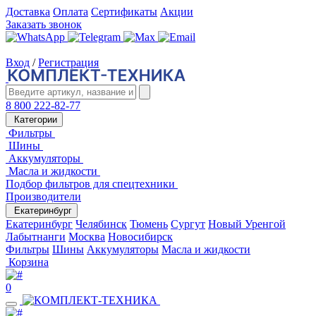
Доставка
Оплата
Сертификаты
Акции
Заказать звонок
Вход
/
Регистрация
8 800 222-82-77
Категории
Фильтры
Шины
Аккумуляторы
Масла и жидкости
Подбор фильтров для спецтехники
Производители
Екатеринбург
Екатеринбург
Челябинск
Тюмень
Сургут
Новый Уренгой
Лабытнанги
Москва
Новосибирск
Фильтры
Шины
Аккумуляторы
Масла и жидкости
Корзина
0