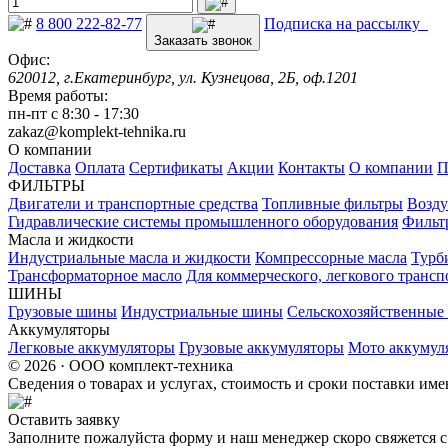
8 800 222-82-77
Подписка на рассылку
Заказать звонок
Офис:
620012, г.Екатеринбург, ул. Кузнецова, 2Б, оф.1201
Время работы:
пн-пт с 8:30 - 17:30
zakaz@komplekt-tehnika.ru
О компании
Доставка
Оплата
Сертификаты
Акции
Контакты
О компании
П
ФИЛЬТРЫ
Двигатели и транспортные средства
Топливные фильтры
Возду
Гидравлические системы промышленного оборудования
Фильт
Масла и жидкости
Индустриальные масла и жидкости
Компрессорные масла
Турб
Трансформаторное масло
Для коммерческого, легкового трансп
ШИНЫ
Грузовые шины
Индустриальные шины
Сельскохозяйственны
Аккумуляторы
Легковые аккумуляторы
Грузовые аккумуляторы
Мото аккумул
© 2026 · ООО комплект-техника
Сведения о товарах и услугах, стоимость и сроки поставки и
Оставить заявку
Заполните пожалуйста форму и наш менеджер скоро свяжется с 