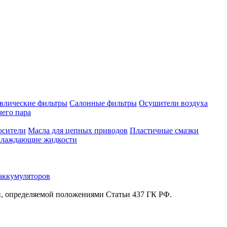
влические фильтры
Салонные фильтры
Осушители воздуха
чего пара
осители
Масла для цепных приводов
Пластичные смазки
лаждающие жидкости
аккумуляторов
й, определяемой положениями Статьи 437 ГК РФ.