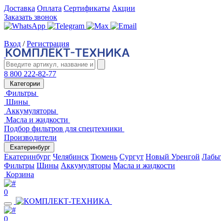
Доставка
Оплата
Сертификаты
Акции
Заказать звонок
Вход
/
Регистрация
8 800 222-82-77
Категории
Фильтры
Шины
Аккумуляторы
Масла и жидкости
Подбор фильтров для спецтехники
Производители
Екатеринбург
Екатеринбург
Челябинск
Тюмень
Сургут
Новый Уренгой
Лабы
Фильтры
Шины
Аккумуляторы
Масла и жидкости
Корзина
0
0