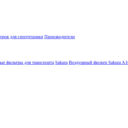
тров для спецтехники
Производители
ые фильтры для транспорта
Sakura
Воздушный фильтр Sakura A1