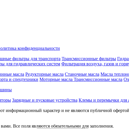
олитика конфиденциальности
шные фильтры для транспорта
Трансмиссионные фильтры
Гидра
ры для гидравлических систем
Фильтрация воздуха, газов и горя
инные масла
Редукторные масла
Станочные масла
Масла теплон
орта и спецтехники
Моторные масла
Трансмиссионные масла
Ох
е шины
яторы
Зарядные и пусковые устройства
Клемы и перемычки для 
меют информационный характер и не являются публичной оферто
вами. Все поля являются обязательными для заполнения.