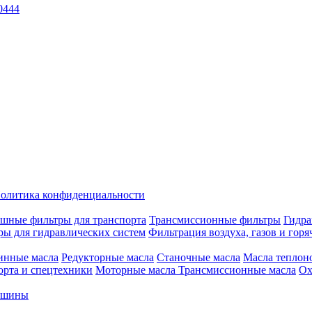
0444
олитика конфиденциальности
шные фильтры для транспорта
Трансмиссионные фильтры
Гидра
ры для гидравлических систем
Фильтрация воздуха, газов и горя
инные масла
Редукторные масла
Станочные масла
Масла теплон
орта и спецтехники
Моторные масла
Трансмиссионные масла
Ох
е шины