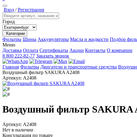
Вход
/
Регистрация
Город
Категории
Фильтры
Шины
Аккумуляторы
Масла и жидкости
Подбор филь
Меню
Доставка
Оплата
Сертификаты
Акции
Контакты
О компании
8 800 222-82-77
Заказать звонок
Главная
Фильтры
Двигатели и транспортные средства
Воздушн
Воздушный фильтр SAKURA A2408
Артикул:
A2408
Воздушный фильтр SAKURA 
Артикул:
A2408
Нет в наличии
Консультация по товару