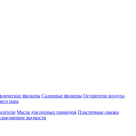
влические фильтры
Салонные фильтры
Осушители воздуха
чего пара
осители
Масла для цепных приводов
Пластичные смазки
лаждающие жидкости