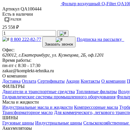
Фильтр воздушный Q-Filter QA10
Артикул
QA100444
Есть в наличии
25 558 ₽
8 800 222-82-77
Подписка на рассылку
Заказать звонок
Офис:
620012, г.Екатеринбург, ул. Кузнецова, 2Б, оф.1201
Время работы:
пн-пт с 8:30 - 17:30
zakaz@komplekt-tehnika.ru
О компании
Доставка
Оплата
Сертификаты
Акции
Контакты
О компании
П
ФИЛЬТРЫ
Двигатели и транспортные средства
Топливные фильтры
Возду
Гидравлические системы промышленного оборудования
Фильт
Масла и жидкости
Индустриальные масла и жидкости
Компрессорные масла
Турб
Трансформаторное масло
Для коммерческого, легкового трансп
ШИНЫ
Грузовые шины
Индустриальные шины
Сельскохозяйственны
Аккумуляторы