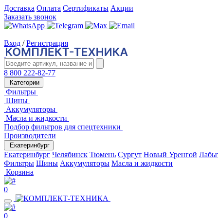
Доставка
Оплата
Сертификаты
Акции
Заказать звонок
Вход
/
Регистрация
8 800 222-82-77
Категории
Фильтры
Шины
Аккумуляторы
Масла и жидкости
Подбор фильтров для спецтехники
Производители
Екатеринбург
Екатеринбург
Челябинск
Тюмень
Сургут
Новый Уренгой
Лабы
Фильтры
Шины
Аккумуляторы
Масла и жидкости
Корзина
0
0