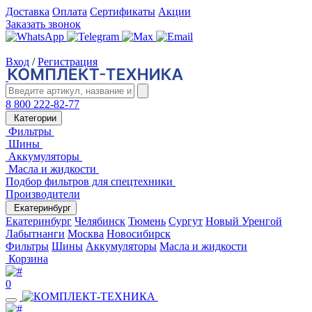
Доставка
Оплата
Сертификаты
Акции
Заказать звонок
Вход
/
Регистрация
8 800 222-82-77
Категории
Фильтры
Шины
Аккумуляторы
Масла и жидкости
Подбор фильтров для спецтехники
Производители
Екатеринбург
Екатеринбург
Челябинск
Тюмень
Сургут
Новый Уренгой
Лабытнанги
Москва
Новосибирск
Фильтры
Шины
Аккумуляторы
Масла и жидкости
Корзина
0