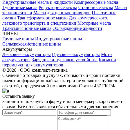
Индустриальные масла и жидкости
Компрессорные масла
Турбинные масла
Редукторные масла
Станочные масла
Масла
теплоносители
Масла для цепных приводов
Пластичные
смазки
Трансформаторное масло
Для коммерческого,
легкового транспорта и спецтехники
Моторные масла
Трансмиссионные масла
Охлаждающие жидкости
ШИНЫ
Грузовые шины
Индустриальные шины
Сельскохозяйственные шины
Аккумуляторы
Легковые аккумуляторы
Грузовые аккумуляторы
Мото
аккумуляторы
Зарядные и пусковые устройства
Клемы и
перемычки для аккумуляторов
© 2026 · ООО комплект-техника
Сведения о товарах и услугах, стоимость и сроки поставки
имеют информационный характер и не являются публичной
офертой, определяемой положениями Статьи 437 ГК РФ.
Оставить заявку
Заполните пожалуйста форму и наш менеджер скоро свяжется
с вами. Все поля являются обязательными для заполнения.