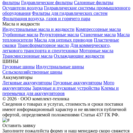
фильтры
Гидравлические фильтры
Салонные фильтры
Осушители воздуха
Гидравлические системы промышленного
оборудования
Фильтры для гидравлических систем
Фильтрация воздуха, газов и горячего пара
Масла и жидкости
Индустриальные масла и жидкости
Компрессорные масла
Турбинные масла
Редукторные масла
Станочные масла
Масла
теплоносители
Масла для цепных приводов
Пластичные
смазки
Трансформаторное масло
Для коммерческого,
легкового транспорта и спецтехники
Моторные масла
Трансмиссионные масла
Охлаждающие жидкости
ШИНЫ
Грузовые шины
Индустриальные шины
Сельскохозяйственные шины
Аккумуляторы
Легковые аккумуляторы
Грузовые аккумуляторы
Мото
аккумуляторы
Зарядные и пусковые устройства
Клемы и
перемычки для аккумуляторов
© 2026 · ООО комплект-техника
Сведения о товарах и услугах, стоимость и сроки поставки
имеют информационный характер и не являются публичной
офертой, определяемой положениями Статьи 437 ГК РФ.
Оставить заявку
Заполните пожалуйста форму и наш менеджер скоро свяжется