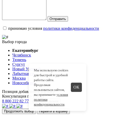
Отправить
принимаю условия
политики конфиденциальности
Выбор города
Екатеринбург
Челябинск
Тюмень
Сургут
Новый Уренгой
Мы используем cookies
Лабытнанги
для быстрой и удобной
Москва
работы сайта.
Новосибирск
Продолжая
ОК
пользоваться сайтом,
Позиция добавлена в корзину
вы принимаете
условия
Консультация по товару
политики
8 800 222 82 77
Обратный звонок
конфиденциальности
.
Продолжить выбор
Перейти в корзину