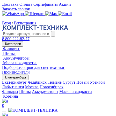
Доставка
Оплата
Сертификаты
Акции
Заказать звонок
Вход
/
Регистрация
8 800 222-82-77
Категории
Фильтры
Шины
Аккумуляторы
Масла и жидкости
Подбор фильтров для спецтехники
Производители
Екатеринбург
Екатеринбург
Челябинск
Тюмень
Сургут
Новый Уренгой
Лабытнанги
Москва
Новосибирск
Фильтры
Шины
Аккумуляторы
Масла и жидкости
Корзина
0