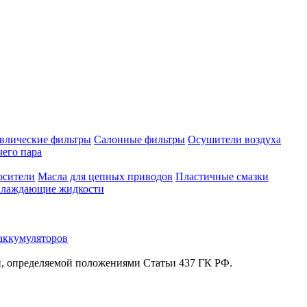
влические фильтры
Салонные фильтры
Осушители воздуха
чего пара
осители
Масла для цепных приводов
Пластичные смазки
лаждающие жидкости
аккумуляторов
й, определяемой положениями Статьи 437 ГК РФ.