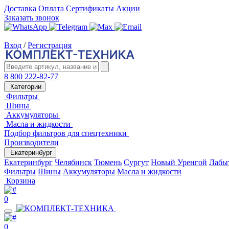
Доставка
Оплата
Сертификаты
Акции
Заказать звонок
Вход
/
Регистрация
8 800 222-82-77
Категории
Фильтры
Шины
Аккумуляторы
Масла и жидкости
Подбор фильтров для спецтехники
Производители
Екатеринбург
Екатеринбург
Челябинск
Тюмень
Сургут
Новый Уренгой
Лабы
Фильтры
Шины
Аккумуляторы
Масла и жидкости
Корзина
0
0