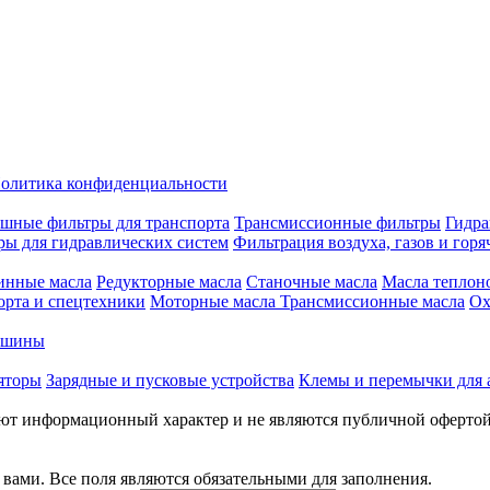
олитика конфиденциальности
шные фильтры для транспорта
Трансмиссионные фильтры
Гидра
ры для гидравлических систем
Фильтрация воздуха, газов и горя
инные масла
Редукторные масла
Станочные масла
Масла теплон
орта и спецтехники
Моторные масла
Трансмиссионные масла
Ох
е шины
яторы
Зарядные и пусковые устройства
Клемы и перемычки для 
меют информационный характер и не являются публичной оферто
вами. Все поля являются обязательными для заполнения.