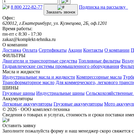
8 800 222-82-77
Подписка на рассылку
Заказать звонок
Офис:
620012, г.Екатеринбург, ул. Кузнецова, 2Б, оф.1201
Время работы:
пн-пт с 8:30 - 17:30
zakaz@komplekt-tehnika.ru
О компании
Доставка
Оплата
Сертификаты
Акции
Контакты
О компании
П
ФИЛЬТРЫ
Двигатели и транспортные средства
Топливные фильтры
Возду
Гидравлические системы промышленного оборудования
Фильт
Масла и жидкости
Индустриальные масла и жидкости
Компрессорные масла
Турб
Трансформаторное масло
Для коммерческого, легкового трансп
ШИНЫ
Грузовые шины
Индустриальные шины
Сельскохозяйственны
Аккумуляторы
Легковые аккумуляторы
Грузовые аккумуляторы
Мото аккумул
© 2026 · ООО комплект-техника
Сведения о товарах и услугах, стоимость и сроки поставки и
Оставить заявку
Заполните пожалуйста форму и наш менеджер скоро свяжется с 