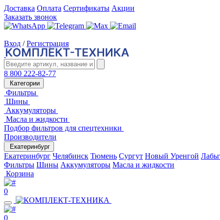
Доставка
Оплата
Сертификаты
Акции
Заказать звонок
Вход
/
Регистрация
8 800 222-82-77
Категории
Фильтры
Шины
Аккумуляторы
Масла и жидкости
Подбор фильтров для спецтехники
Производители
Екатеринбург
Екатеринбург
Челябинск
Тюмень
Сургут
Новый Уренгой
Лабы
Фильтры
Шины
Аккумуляторы
Масла и жидкости
Корзина
0
0