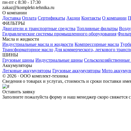
пн-пт с 8:30 - 17:30
zakaz@komplekt-tehnika.ru
О компании
Доставка
Оплата
Сертификаты
Акции
Контакты
О компании
П
ФИЛЬТРЫ
Двигатели и транспортные средства
Топливные фильтры
Возду
Гидравлические системы промышленного оборудования
Фильт
Масла и жидкости
Индустриальные масла и жидкости
Компрессорные масла
Турб
Трансформаторное масло
Для коммерческого, легкового трансп
ШИНЫ
Грузовые шины
Индустриальные шины
Сельскохозяйственны
Аккумуляторы
Легковые аккумуляторы
Грузовые аккумуляторы
Мото аккумул
© 2026 · ООО комплект-техника
Сведения о товарах и услугах, стоимость и сроки поставки и
Оставить заявку
Заполните пожалуйста форму и наш менеджер скоро свяжется с 