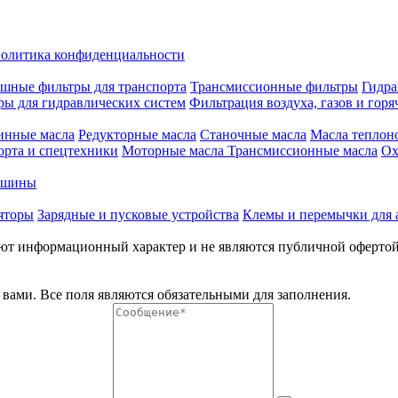
олитика конфиденциальности
шные фильтры для транспорта
Трансмиссионные фильтры
Гидра
ры для гидравлических систем
Фильтрация воздуха, газов и горя
инные масла
Редукторные масла
Станочные масла
Масла теплон
орта и спецтехники
Моторные масла
Трансмиссионные масла
Ох
е шины
яторы
Зарядные и пусковые устройства
Клемы и перемычки для 
меют информационный характер и не являются публичной оферто
вами. Все поля являются обязательными для заполнения.