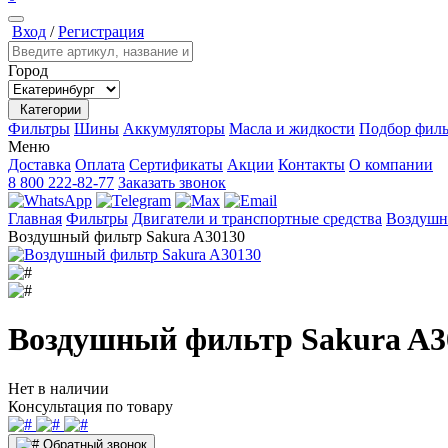
Вход
/
Регистрация
Город
Категории
Фильтры
Шины
Аккумуляторы
Масла и жидкости
Подбор филь
Меню
Доставка
Оплата
Сертификаты
Акции
Контакты
О компании
8 800 222-82-77
Заказать звонок
Главная
Фильтры
Двигатели и транспортные средства
Воздушн
Воздушный фильтр Sakura A30130
Воздушный фильтр Sakura A3
Нет в наличии
Консультация по товару
Обратный звонок