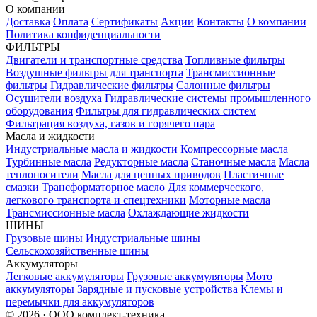
О компании
Доставка
Оплата
Сертификаты
Акции
Контакты
О компании
Политика конфиденциальности
ФИЛЬТРЫ
Двигатели и транспортные средства
Топливные фильтры
Воздушные фильтры для транспорта
Трансмиссионные
фильтры
Гидравлические фильтры
Салонные фильтры
Осушители воздуха
Гидравлические системы промышленного
оборудования
Фильтры для гидравлических систем
Фильтрация воздуха, газов и горячего пара
Масла и жидкости
Индустриальные масла и жидкости
Компрессорные масла
Турбинные масла
Редукторные масла
Станочные масла
Масла
теплоносители
Масла для цепных приводов
Пластичные
смазки
Трансформаторное масло
Для коммерческого,
легкового транспорта и спецтехники
Моторные масла
Трансмиссионные масла
Охлаждающие жидкости
ШИНЫ
Грузовые шины
Индустриальные шины
Сельскохозяйственные шины
Аккумуляторы
Легковые аккумуляторы
Грузовые аккумуляторы
Мото
аккумуляторы
Зарядные и пусковые устройства
Клемы и
перемычки для аккумуляторов
© 2026 · ООО комплект-техника