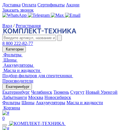
Доставка
Оплата
Сертификаты
Акции
Заказать звонок
Вход
/
Регистрация
8 800 222-82-77
Категории
Фильтры
Шины
Аккумуляторы
Масла и жидкости
Подбор фильтров для спецтехники
Производители
Екатеринбург
Екатеринбург
Челябинск
Тюмень
Сургут
Новый Уренгой
Лабытнанги
Москва
Новосибирск
Фильтры
Шины
Аккумуляторы
Масла и жидкости
Корзина
0