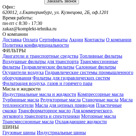
Заказать звонок
Офис:
620012, г.Екатеринбург, ул. Кузнецова, 2Б, оф.1201
Время работы:
пн-пт с 8:30 - 17:30
zakaz@komplekt-tehnika.ru
О компании
Доставка
Оплата
Сертификаты
Акции
Контакты
О компании
Политика конфиденциальности
ФИЛЬТРЫ
Двигатели и транспортные средства
Топливные фильтры
Воздушные фильтры для транспорта
Трансмиссионные
фильтры
Гидравлические фильтры
Салонные фильтры
Осушители воздуха
Гидравлические системы промышленного
оборудования
Фильтры для гидравлических систем
Фильтрация воздуха, газов и горячего пара
Масла и жидкости
Индустриальные масла и жидкости
Компрессорные масла
Турбинные масла
Редукторные масла
Станочные масла
Масла
теплоносители
Масла для цепных приводов
Пластичные
смазки
Трансформаторное масло
Для коммерческого,
легкового транспорта и спецтехники
Моторные масла
Трансмиссионные масла
Охлаждающие жидкости
ШИНЫ
Грузовые шины
Индустриальные шины