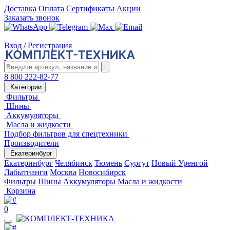
Доставка
Оплата
Сертификаты
Акции
Заказать звонок
Вход
/
Регистрация
8 800 222-82-77
Категории
Фильтры
Шины
Аккумуляторы
Масла и жидкости
Подбор фильтров для спецтехники
Производители
Екатеринбург
Екатеринбург
Челябинск
Тюмень
Сургут
Новый Уренгой
Лабытнанги
Москва
Новосибирск
Фильтры
Шины
Аккумуляторы
Масла и жидкости
Корзина
0