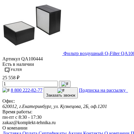
Фильтр воздушный Q-Filter QA10
Артикул
QA100444
Есть в наличии
25 558 ₽
8 800 222-82-77
Подписка на рассылку
Заказать звонок
Офис:
620012, г.Екатеринбург, ул. Кузнецова, 2Б, оф.1201
Время работы:
пн-пт с 8:30 - 17:30
zakaz@komplekt-tehnika.ru
О компании
Доставка
Оплата
Сертификаты
Акции
Контакты
О компании
П