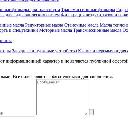
шные фильтры для транспорта
Трансмиссионные фильтры
Гидра
ры для гидравлических систем
Фильтрация воздуха, газов и горя
инные масла
Редукторные масла
Станочные масла
Масла теплон
орта и спецтехники
Моторные масла
Трансмиссионные масла
Ох
е шины
яторы
Зарядные и пусковые устройства
Клемы и перемычки для 
меют информационный характер и не являются публичной оферто
вами. Все поля являются обязательными для заполнения.