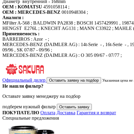
Диаметр внутренний - 168mm
OEM : KOMATSU
4591058114 ;
OEM : MERCEDES-BENZ
0010948304 ;
Аналоги :
MFilter A-568 ; BALDWIN PA2838 ; BOSCH 1457429991 , 198
HENGST E276L ; KNECHT AG131 ; MANN C33922 ; MAHLE (Knech
Применяемость :
BARREIROS : Azor - ;
MERCEDES-BENZ (DAIMLER AG) : 14t-Serie - , 16t-Serie - , 19t-Serie - 
09/96 , SK 07/87 - 09/96 ;
MERCEDES-BENZ (DAIMLER AG) : O 305 09/67 - 07/77 ;
Официальный дилер
Оставить заявку на подбор
Указанная цена не
Не нашли фильтр?
Оставьте заявку менеджеру на подбор
подберем нужный фильтр
Оставить заявку
ПОКУПАТЕЛЮ
Оплата
Доставка
Гарантия и возврат
Специальные предложения