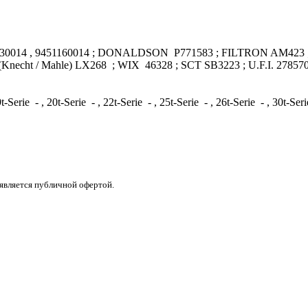
7430014 , 9451160014 ; DONALDSON P771583 ; FILTRON AM42
t / Mahle) LX268 ; WIX 46328 ; SCT SB3223 ; U.F.I. 278570
, 20t-Serie - , 22t-Serie - , 25t-Serie - , 26t-Serie - , 30t-Serie - 
 является публичной офертой.