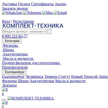
Доставка
Оплата
Сертификаты
Акции
Заказать звонок
Вход
/
Регистрация
8 800 222-82-77
Категории
Фильтры
Шины
Аккумуляторы
Масла и жидкости
Подбор фильтров для спецтехники
Производители
Екатеринбург
Екатеринбург
Челябинск
Тюмень
Сургут
Новый Уренгой
Лабы
Фильтры
Шины
Аккумуляторы
Масла и жидкости
Корзина
0
0