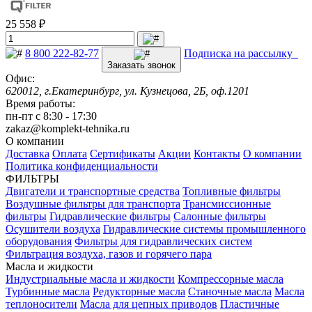
25 558 ₽
8 800 222-82-77
Подписка на рассылку
Заказать звонок
Офис:
620012, г.Екатеринбург, ул. Кузнецова, 2Б, оф.1201
Время работы:
пн-пт с 8:30 - 17:30
zakaz@komplekt-tehnika.ru
О компании
Доставка
Оплата
Сертификаты
Акции
Контакты
О компании
Политика конфиденциальности
ФИЛЬТРЫ
Двигатели и транспортные средства
Топливные фильтры
Воздушные фильтры для транспорта
Трансмиссионные
фильтры
Гидравлические фильтры
Салонные фильтры
Осушители воздуха
Гидравлические системы промышленного
оборудования
Фильтры для гидравлических систем
Фильтрация воздуха, газов и горячего пара
Масла и жидкости
Индустриальные масла и жидкости
Компрессорные масла
Турбинные масла
Редукторные масла
Станочные масла
Масла
теплоносители
Масла для цепных приводов
Пластичные