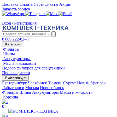
Доставка
Оплата
Сертификаты
Акции
Заказать звонок
Вход
/
Регистрация
8 800 222-82-77
Категории
Фильтры
Шины
Аккумуляторы
Масла и жидкости
Подбор фильтров для спецтехники
Производители
Екатеринбург
Екатеринбург
Челябинск
Тюмень
Сургут
Новый Уренгой
Лабытнанги
Москва
Новосибирск
Фильтры
Шины
Аккумуляторы
Масла и жидкости
Корзина
0