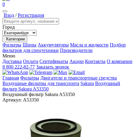
0
Вход
/
Регистрация
Город
Категории
Фильтры
Шины
Аккумуляторы
Масла и жидкости
Подбор
фильтров для спецтехники
Производители
Меню
Доставка
Оплата
Сертификаты
Акции
Контакты
О компании
8 800 222-82-77
Заказать звонок
Главная
Фильтры
Двигатели и транспортные средства
Воздушные фильтры для транспорта
Sakura
Воздушный
фильтр Sakura A53350
Воздушный фильтр Sakura A53350
Артикул:
A53350