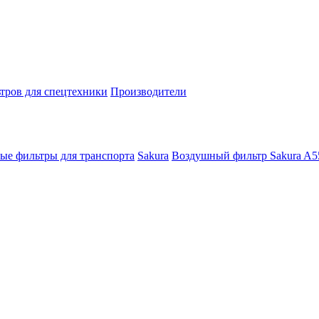
тров для спецтехники
Производители
ые фильтры для транспорта
Sakura
Воздушный фильтр Sakura A5