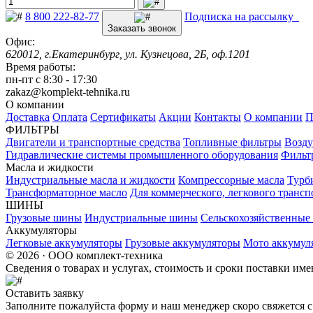
8 800 222-82-77
Подписка на рассылку
Заказать звонок
Офис:
620012, г.Екатеринбург, ул. Кузнецова, 2Б, оф.1201
Время работы:
пн-пт с 8:30 - 17:30
zakaz@komplekt-tehnika.ru
О компании
Доставка
Оплата
Сертификаты
Акции
Контакты
О компании
П
ФИЛЬТРЫ
Двигатели и транспортные средства
Топливные фильтры
Возду
Гидравлические системы промышленного оборудования
Фильт
Масла и жидкости
Индустриальные масла и жидкости
Компрессорные масла
Турб
Трансформаторное масло
Для коммерческого, легкового трансп
ШИНЫ
Грузовые шины
Индустриальные шины
Сельскохозяйственны
Аккумуляторы
Легковые аккумуляторы
Грузовые аккумуляторы
Мото аккумул
© 2026 · ООО комплект-техника
Сведения о товарах и услугах, стоимость и сроки поставки и
Оставить заявку
Заполните пожалуйста форму и наш менеджер скоро свяжется с 