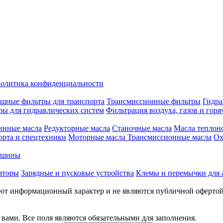
олитика конфиденциальности
шные фильтры для транспорта
Трансмиссионные фильтры
Гидра
ры для гидравлических систем
Фильтрация воздуха, газов и горя
инные масла
Редукторные масла
Станочные масла
Масла теплон
орта и спецтехники
Моторные масла
Трансмиссионные масла
Ох
е шины
яторы
Зарядные и пусковые устройства
Клемы и перемычки для 
меют информационный характер и не являются публичной оферто
вами. Все поля являются обязательными для заполнения.