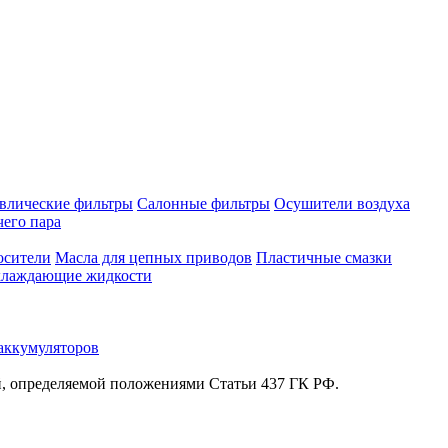
влические фильтры
Салонные фильтры
Осушители воздуха
чего пара
осители
Масла для цепных приводов
Пластичные смазки
лаждающие жидкости
аккумуляторов
й, определяемой положениями Статьи 437 ГК РФ.