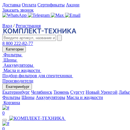
Доставка
Оплата
Сертификаты
Акции
Заказать звонок
Вход
/
Регистрация
8 800 222-82-77
Категории
Фильтры
Шины
Аккумуляторы
Масла и жидкости
Подбор фильтров для спецтехники
Производители
Екатеринбург
Екатеринбург
Челябинск
Тюмень
Сургут
Новый Уренгой
Лабы
Фильтры
Шины
Аккумуляторы
Масла и жидкости
Корзина
0
0