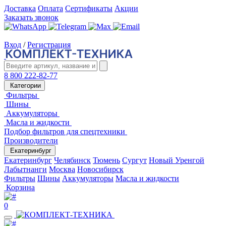
Доставка
Оплата
Сертификаты
Акции
Заказать звонок
Вход
/
Регистрация
8 800 222-82-77
Категории
Фильтры
Шины
Аккумуляторы
Масла и жидкости
Подбор фильтров для спецтехники
Производители
Екатеринбург
Екатеринбург
Челябинск
Тюмень
Сургут
Новый Уренгой
Лабытнанги
Москва
Новосибирск
Фильтры
Шины
Аккумуляторы
Масла и жидкости
Корзина
0