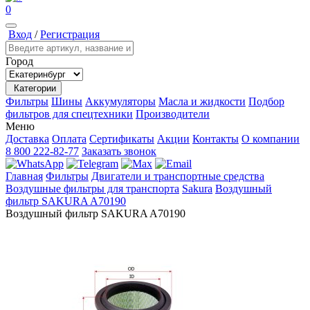
0
Вход
/
Регистрация
Город
Категории
Фильтры
Шины
Аккумуляторы
Масла и жидкости
Подбор
фильтров для спецтехники
Производители
Меню
Доставка
Оплата
Сертификаты
Акции
Контакты
О компании
8 800 222-82-77
Заказать звонок
Главная
Фильтры
Двигатели и транспортные средства
Воздушные фильтры для транспорта
Sakura
Воздушный
фильтр SAKURA A70190
Воздушный фильтр SAKURA A70190