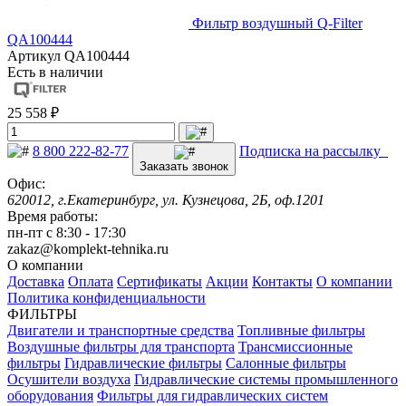
Фильтр воздушный Q-Filter
QA100444
Артикул
QA100444
Есть в наличии
25 558 ₽
8 800 222-82-77
Подписка на рассылку
Заказать звонок
Офис:
620012, г.Екатеринбург, ул. Кузнецова, 2Б, оф.1201
Время работы:
пн-пт с 8:30 - 17:30
zakaz@komplekt-tehnika.ru
О компании
Доставка
Оплата
Сертификаты
Акции
Контакты
О компании
Политика конфиденциальности
ФИЛЬТРЫ
Двигатели и транспортные средства
Топливные фильтры
Воздушные фильтры для транспорта
Трансмиссионные
фильтры
Гидравлические фильтры
Салонные фильтры
Осушители воздуха
Гидравлические системы промышленного
оборудования
Фильтры для гидравлических систем