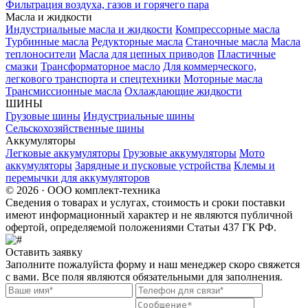
Фильтрация воздуха, газов и горячего пара
Масла и жидкости
Индустриальные масла и жидкости
Компрессорные масла
Турбинные масла
Редукторные масла
Станочные масла
Масла
теплоносители
Масла для цепных приводов
Пластичные
смазки
Трансформаторное масло
Для коммерческого,
легкового транспорта и спецтехники
Моторные масла
Трансмиссионные масла
Охлаждающие жидкости
ШИНЫ
Грузовые шины
Индустриальные шины
Сельскохозяйственные шины
Аккумуляторы
Легковые аккумуляторы
Грузовые аккумуляторы
Мото
аккумуляторы
Зарядные и пусковые устройства
Клемы и
перемычки для аккумуляторов
© 2026 · ООО комплект-техника
Сведения о товарах и услугах, стоимость и сроки поставки
имеют информационный характер и не являются публичной
офертой, определяемой положениями Статьи 437 ГК РФ.
Оставить заявку
Заполните пожалуйста форму и наш менеджер скоро свяжется
с вами. Все поля являются обязательными для заполнения.