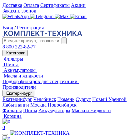
Доставка
Оплата
Сертификаты
Акции
Заказать звонок
Вход
/
Регистрация
8 800 222-82-77
Категории
Фильтры
Шины
Аккумуляторы
Масла и жидкости
Подбор фильтров для спецтехники
Производители
Екатеринбург
Екатеринбург
Челябинск
Тюмень
Сургут
Новый Уренгой
Лабытнанги
Москва
Новосибирск
Фильтры
Шины
Аккумуляторы
Масла и жидкости
Корзина
0