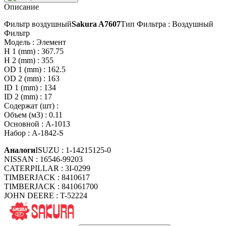
Описание
Фильтр воздушный
Sakura A7607
Тип Фильтра : Воздушный
Фильтр
Модель : Элемент
H 1 (mm) : 367.75
H 2 (mm) : 355
OD 1 (mm) : 162.5
OD 2 (mm) : 163
ID 1 (mm) : 134
ID 2 (mm) : 17
Содержат (шт) :
Объем (м3) : 0.11
Основной : A-1013
Набор : A-1842-S
Аналоги
ISUZU : 1-14215125-0
NISSAN : 16546-99203
CATERPILLAR : 3I-0299
TIMBERJACK : 8410617
TIMBERJACK : 841061700
JOHN DEERE : T-52224