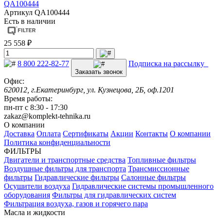
QA100444
Артикул
QA100444
Есть в наличии
25 558 ₽
8 800 222-82-77
Подписка на рассылку
Заказать звонок
Офис:
620012, г.Екатеринбург, ул. Кузнецова, 2Б, оф.1201
Время работы:
пн-пт с 8:30 - 17:30
zakaz@komplekt-tehnika.ru
О компании
Доставка
Оплата
Сертификаты
Акции
Контакты
О компании
Политика конфиденциальности
ФИЛЬТРЫ
Двигатели и транспортные средства
Топливные фильтры
Воздушные фильтры для транспорта
Трансмиссионные
фильтры
Гидравлические фильтры
Салонные фильтры
Осушители воздуха
Гидравлические системы промышленного
оборудования
Фильтры для гидравлических систем
Фильтрация воздуха, газов и горячего пара
Масла и жидкости