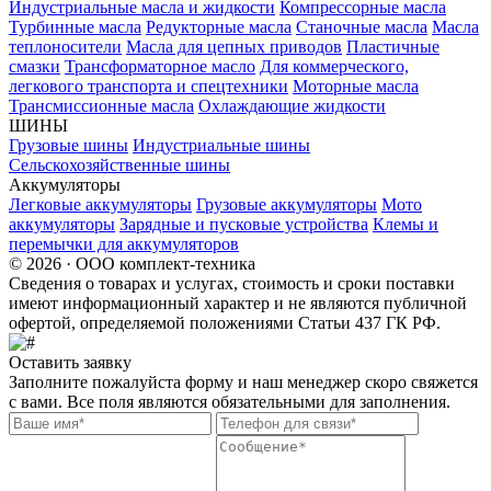
Индустриальные масла и жидкости
Компрессорные масла
Турбинные масла
Редукторные масла
Станочные масла
Масла
теплоносители
Масла для цепных приводов
Пластичные
смазки
Трансформаторное масло
Для коммерческого,
легкового транспорта и спецтехники
Моторные масла
Трансмиссионные масла
Охлаждающие жидкости
ШИНЫ
Грузовые шины
Индустриальные шины
Сельскохозяйственные шины
Аккумуляторы
Легковые аккумуляторы
Грузовые аккумуляторы
Мото
аккумуляторы
Зарядные и пусковые устройства
Клемы и
перемычки для аккумуляторов
© 2026 · ООО комплект-техника
Сведения о товарах и услугах, стоимость и сроки поставки
имеют информационный характер и не являются публичной
офертой, определяемой положениями Статьи 437 ГК РФ.
Оставить заявку
Заполните пожалуйста форму и наш менеджер скоро свяжется
с вами. Все поля являются обязательными для заполнения.