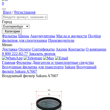
0
Вход
/
Регистрация
Город
Категории
Фильтры
Шины
Аккумуляторы
Масла и жидкости
Подбор
фильтров для спецтехники
Производители
Меню
Доставка
Оплата
Сертификаты
Акции
Контакты
О компании
8 800 222-82-77
Заказать звонок
Главная
Фильтры
Двигатели и транспортные средства
Воздушные фильтры для транспорта
Sakura
Воздушный
фильтр Sakura A7607
Воздушный фильтр Sakura A7607