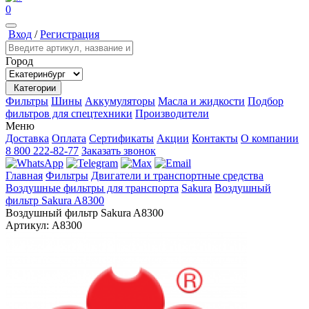
0
Вход
/
Регистрация
Город
Категории
Фильтры
Шины
Аккумуляторы
Масла и жидкости
Подбор
фильтров для спецтехники
Производители
Меню
Доставка
Оплата
Сертификаты
Акции
Контакты
О компании
8 800 222-82-77
Заказать звонок
Главная
Фильтры
Двигатели и транспортные средства
Воздушные фильтры для транспорта
Sakura
Воздушный
фильтр Sakura A8300
Воздушный фильтр Sakura A8300
Артикул:
A8300