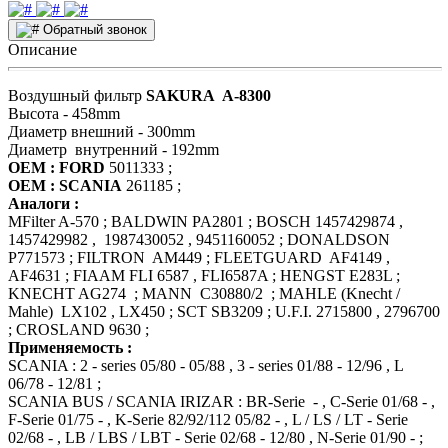
Обратный звонок
Описание
Воздушный фильтр
SAKURA A-8300
Высота - 458mm
Диаметр внешний - 300mm
Диаметр внутренний - 192mm
OEM : FORD
5011333 ;
OEM : SCANIA
261185 ;
Аналоги :
MFilter A-570 ; BALDWIN PA2801 ; BOSCH 1457429874 ,
1457429982 , 1987430052 , 9451160052 ; DONALDSON
P771573 ; FILTRON AM449 ; FLEETGUARD AF4149 ,
AF4631 ; FIAAM FLI 6587 , FLI6587A ; HENGST E283L ;
KNECHT AG274 ; MANN C30880/2 ; MAHLE (Knecht /
Mahle) LX102 , LX450 ; SCT SB3209 ; U.F.I. 2715800 , 2796700
; CROSLAND 9630 ;
Применяемость :
SCANIA : 2 - series 05/80 - 05/88 , 3 - series 01/88 - 12/96 , L
06/78 - 12/81 ;
SCANIA BUS / SCANIA IRIZAR : BR-Serie - , C-Serie 01/68 - ,
F-Serie 01/75 - , K-Serie 82/92/112 05/82 - , L / LS / LT - Serie
02/68 - , LB / LBS / LBT - Serie 02/68 - 12/80 , N-Serie 01/90 - ;