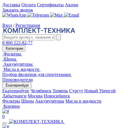
Доставка
Оплата
Сертификаты
Акции
Заказать звонок
Вход
/
Регистрация
8 800 222-82-77
Категории
Фильтры
Шины
Аккумуляторы
Масла и жидкости
Подбор фильтров для спецтехники
Производители
Екатеринбург
Екатеринбург
Челябинск
Тюмень
Сургут
Новый Уренгой
Лабытнанги
Москва
Новосибирск
Фильтры
Шины
Аккумуляторы
Масла и жидкости
Корзина
0