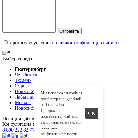
Отправить
принимаю условия
политики конфиденциальности
Выбор города
Екатеринбург
Челябинск
Тюмень
Сургут
Новый Уренгой
Мы используем cookies
Лабытнанги
для быстрой и удобной
Москва
работы сайта.
Новосибирск
Продолжая
ОК
пользоваться сайтом,
Позиция добавлена в корзину
вы принимаете
условия
Консультация по товару
политики
8 800 222 82 77
Обратный звонок
конфиденциальности
.