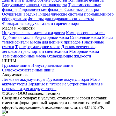
Двигатели и транспортные средства
Топливные фильтры
Воздушные фильтры для транспорта
Трансмиссионные
фильтры
Гидравлические фильтры
Салонные фильтры
Осушители воздуха
Гидравлические системы промышленного
оборудования
Фильтры для гидравлических систем
Фильтрация воздуха, газов и горячего пара
Масла и жидкости
Индустриальные масла и жидкости
Компрессорные масла
Турбинные масла
Редукторные масла
Станочные масла
Масла
теплоносители
Масла для цепных приводов
Пластичные
смазки
Трансформаторное масло
Для коммерческого,
легкового транспорта и спецтехники
Моторные масла
Трансмиссионные масла
Охлаждающие жидкости
ШИНЫ
Грузовые шины
Индустриальные шины
Сельскохозяйственные шины
Аккумуляторы
Легковые аккумуляторы
Грузовые аккумуляторы
Мото
аккумуляторы
Зарядные и пусковые устройства
Клемы и
перемычки для аккумуляторов
© 2026 · ООО комплект-техника
Сведения о товарах и услугах, стоимость и сроки поставки
имеют информационный характер и не являются публичной
офертой, определяемой положениями Статьи 437 ГК РФ.