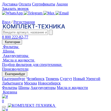
Доставка
Оплата
Сертификаты
Акции
Заказать звонок
Вход
/
Регистрация
8 800 222-82-77
Категории
Фильтры
Шины
Аккумуляторы
Масла и жидкости
Подбор фильтров для спецтехники
Производители
Екатеринбург
Екатеринбург
Челябинск
Тюмень
Сургут
Новый Уренгой
Лабытнанги
Москва
Новосибирск
Фильтры
Шины
Аккумуляторы
Масла и жидкости
Корзина
0