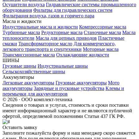
Осушители воздуха
Гидравлические системы промышленного
оборудования
Фильтры для гидравлических систем
Фильтрация воздуха, газов и горячего пара
Масла и жидкости
Индустриальные масла и жидкости
Компрессорные масла
Турбинные масла
Редукторные масла
Станочные масла
Масла
теплоносители
Масла для цепных приводов
Пластичные
смазки
Трансформаторное масло
Для коммерческого,
легкового транспорта и спецтехники
Моторные масла
Трансмиссионные масла
Охлаждающие жидкости
ШИНЫ
Грузовые шины
Индустриальные шины
Сельскохозяйственные шины
Аккумуляторы
Легковые аккумуляторы
Грузовые аккумуляторы
Мото
аккумуляторы
Зарядные и пусковые устройства
Клемы и
перемычки для аккумуляторов
© 2026 · ООО комплект-техника
Сведения о товарах и услугах, стоимость и сроки поставки
имеют информационный характер и не являются публичной
офертой, определяемой положениями Статьи 437 ГК РФ.
Оставить заявку
Заполните пожалуйста форму и наш менеджер скоро свяжется
с вами. Все поля являются обязательными для заполнения.