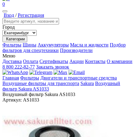
0
Вход
/
Регистрация
Город
Категории
Фильтры
Шины
Аккумуляторы
Масла и жидкости
Подбор
фильтров для спецтехники
Производители
Меню
Доставка
Оплата
Сертификаты
Акции
Контакты
О компании
8 800 222-82-77
Заказать звонок
Главная
Фильтры
Двигатели и транспортные средства
Воздушные фильтры для транспорта
Sakura
Воздушный
фильтр Sakura AS1033
Воздушный фильтр Sakura AS1033
Артикул:
AS1033